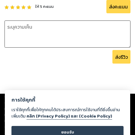
ส่งคะแนน
ให้
5
คะแนน
ส่งรีวิว
Copyright ©
2026
Storylog Co., Ltd. - สตอรี่ล็อกขอสงวนสิทธิ์ไม่รับผิดชอบ
การใช้คุกกี้
ต่อผลงานหรือเนื้อหาใดที่อัปโหลดผ่านเว็บไซต์และปรากฏว่าละเมิดสิทธิใน
ทรัพย์สินทางปัญญาของบุคคลอื่นหรือขัดต่อกฎหมายและศีลธรรม ดังนั้น ผู้อ่าน
เราใช้คุกกี้เพื่อให้ทุกคนได้ประสบการณ์การใช้งานที่ดียิ่งขึ้นอ่าน
ทุกท่านโปรดใช้วิจารณญาณในการกลั่นกรองด้วยตนเอง และหากท่านพบว่าส่วน
เพิ่มเติม
คลิก (Privacy Policy) และ (Cookie Policy)
หนึ่งส่วนใดขัดต่อกฎหมายและศีลธรรม กรุณาแจ้งมายังบริษัท เพื่อทีมงานจะได้
ดำเนินการในทันที ทั้งนี้ ทางสตอรี่ล็อกขอสงวนลิขสิทธิ์ตามพระราชบัญญัติ
ยอมรับ
ลิขสิทธิ์ พ.ศ. 2537 (ฉบับล่าสุด)