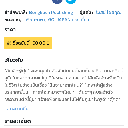
สำนักพิมพ์
:
Bongkoch Publishing
ผู้แต่ง :
รังสินี ไชยคุณ
หมวดหมู่
:
เรียนภาษา
,
GO! JAPAN ท่องเที่ยว
ราคา
ซื้อฉบับนี้
:
90.00
฿
เกี่ยวกับ
"สัมผัสญี่ปุ่น" จะพาคุณไปสัมผัสกับมนต์เสน่ห์ของดินแดนอาทิตย์
อุทัยในหลากหลายแง่มุมที่ใครหลายคนอยากไปสัมผัสสักครั้งหนึ่ง
ในชีวิต ไม่ว่าจะเป็นเรื่อง "นินจามาจากไหน?" "เทพเจ้าผู้สร้าง
ประเทศญี่ปุ่น" "คาราโอเกะมาจากไหน?" "ต้นซากุระประจำตัว"
"สงกรานต์ญี่ปุ่น" "เจ้าหญิงกระบอกไม้ไผ่กับภูเขาไฟฟูจิ" "ตุ๊กตา
ดารุมะ" และอีกหลายเรื่องราวเกี่ยวกับประเทศญี่ปุ่น ซึ่งถ่ายทอด
แสดงมากขึ้น
ด้วยสำนวนและภาษาที่อ่านง่าย สนุกสนาน พร้อมภาพประกอบ
รายละเอียด
แล้วคุณจะได้สัมผัสกับดินแดนมนต์เสน่ห์ที่คุณไม่เคยสัมผัสมา
ก่อน