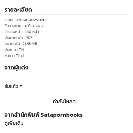
สาวมั่นโสดสวยอย่างหล่อน สะบัดผมพรึ่บเดียว เดี๋ยวก็มีหนุ่มมา
รายละเอียด
ตามต้อยๆ แล้ว
ว่าแล้วตรีนุชก็แพ็กกระเป๋า เตรียมเดินทางท่องยุโรปกับเอราและ
ISBN :
9786160029020
ลิลเนตร แก๊งเพื่อนสาวสุดซี้จากเมืองไทย
วันวางขาย
:
31 มี.ค. 2017
นัยหนึ่งเพื่อปลอบใจลิลเนตร ซึ่งเพิ่งเลิกรากับสามีและอยู่ในระยะ
จำนวนหน้า
:
280
หน้า
ประเภทไฟล์
:
PDF
บอบช้ำ
ขนาดไฟล์
:
21.43
MB
และอีกนัยหนึ่งซึ่งหล่อนไม่เคยบอกเพื่อน คือเพื่อปลอบใจตัวเอง
ประเทศ
:
TH
จากอาการอกหัก
ภาษา
:
Thai
หล่อนจะไปหาหนุ่มๆ จากแดนกระทิงดุมาให้เพื่อนสาว
จากผู้แต่ง
และหาหนุ่มสุดฮอตมาควง เย้ย ‘หมอนั่น’ ที่กล้าตัดรอนหล่อน
ให้มันรู้ไปว่า แค่ทิ้งหล่อนด้วยเรื่องไม่เป็นเรื่องอย่างนั้นน่ะ ไม่ทำให้
หล่อนช้ำใจตายหรอก!
ร่มแก้ว
ร่วมบินลัดฟ้าไปกับสามสาวสู่จุดหมายแรกของการเดินทาง
ดินแดนที่รุ่มรวยด้วยสถาปัตยกรรมเก่าแก่เปี่ยมมนตร์ขลัง
กำลังโหลด ...
และหนุ่มหล่อตาคมชวนหลงจนลืมหายใจ
¡Bienvenido a España!...ยินดีต้อนรับสู่สเปน!
จากสำนักพิมพ์ Satapornbooks
"
ดูเพิ่มเติม