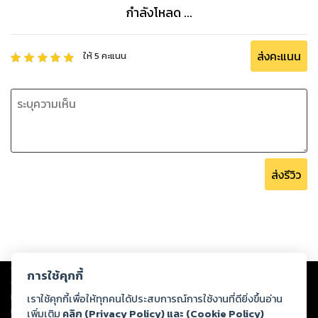
กำลังโหลด ...
ส่งคะแนน
ให้
5
คะแนน
ส่งรีวิว
Copyright ©
2026
Storylog Co., Ltd. - สตอรี่ล็อกขอสงวนสิทธิ์ไม่รับผิดชอบ
การใช้คุกกี้
ต่อผลงานหรือเนื้อหาใดที่อัปโหลดผ่านเว็บไซต์และปรากฏว่าละเมิดสิทธิใน
ทรัพย์สินทางปัญญาของบุคคลอื่นหรือขัดต่อกฎหมายและศีลธรรม ดังนั้น ผู้อ่าน
เราใช้คุกกี้เพื่อให้ทุกคนได้ประสบการณ์การใช้งานที่ดียิ่งขึ้นอ่าน
ทุกท่านโปรดใช้วิจารณญาณในการกลั่นกรองด้วยตนเอง และหากท่านพบว่าส่วน
เพิ่มเติม
คลิก (Privacy Policy) และ (Cookie Policy)