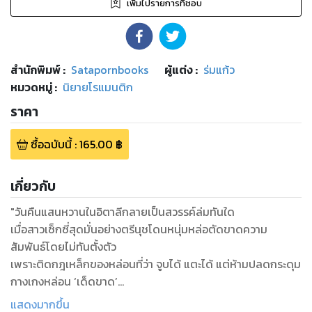
เพิ่มไปรายการที่ชอบ
สำนักพิมพ์
:
Satapornbooks
ผู้แต่ง :
ร่มแก้ว
หมวดหมู่
:
นิยายโรแมนติก
ราคา
ซื้อฉบับนี้
:
165.00
฿
เกี่ยวกับ
"วันคืนแสนหวานในอิตาลีกลายเป็นสวรรค์ล่มทันใด
เมื่อสาวเซ็กซี่สุดมั่นอย่างตรีนุชโดนหนุ่มหล่อตัดขาดความ
สัมพันธ์โดยไม่ทันตั้งตัว
เพราะติดกฎเหล็กของหล่อนที่ว่า จูบได้ แตะได้ แต่ห้ามปลดกระดุม
กางเกงหล่อน ‘เด็ดขาด’
เอาซี่! หล่อนไม่แคร์หรอก
แสดงมากขึ้น