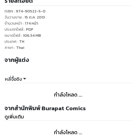
รายละเอียด
ของ "คัมภีร์เทวดา" อันลือลั่น
ISBN :
974-90522-5-0
วันวางขาย
:
15 ต.ค. 2013
จำนวนหน้า
:
174
หน้า
ประเภทไฟล์
:
PDF
ขนาดไฟล์
:
106.54
MB
ประเทศ
:
TH
ภาษา
:
Thai
จากผู้แต่ง
หลี่จื้อชิง
กำลังโหลด ...
จากสำนักพิมพ์ Burapat Comics
ดูเพิ่มเติม
กำลังโหลด ...