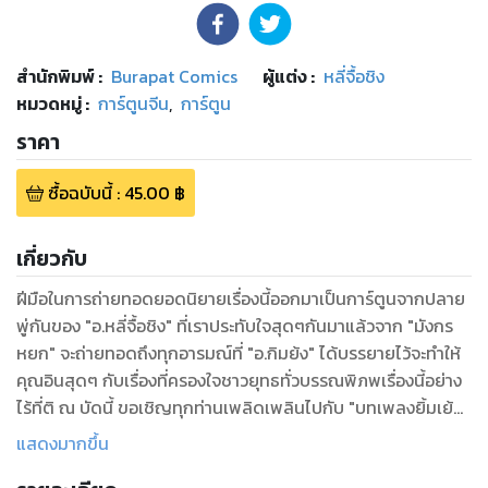
สำนักพิมพ์
:
Burapat Comics
ผู้แต่ง :
หลี่จื้อชิง
หมวดหมู่
:
การ์ตูนจีน
,
การ์ตูน
ราคา
ซื้อฉบับนี้
:
45.00
฿
เกี่ยวกับ
ฝีมือในการถ่ายทอดยอดนิยายเรื่องนี้ออกมาเป็นการ์ตูนจากปลาย
พู่กันของ "อ.หลี่จื้อชิง" ที่เราประทับใจสุดๆกันมาแล้วจาก "มังกร
หยก" จะถ่ายทอดถึงทุกอารมณ์ที่ "อ.กิมย้ง" ได้บรรยายไว้จะทำให้
คุณอินสุดๆ กับเรื่องที่ครองใจชาวยุทธทั่วบรรณพิภพเรื่องนี้อย่าง
ไร้ที่ติ ณ บัดนี้ ขอเชิญทุกท่านเพลิดเพลินไปกับ "บทเพลงยิ้มเย้ย
ยุทธจักร", "จอมยุทธหนุ่มเจ้าสำราญ", "วิญญูชนจอมปลอม",
แสดงมากขึ้น
"บูรพาไม่แพ้" ,"โฉมสะคราญแห่งพรรคมาร" และความน่าสะพรึง