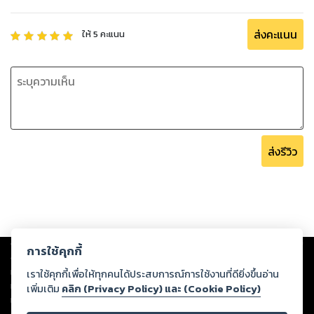
ส่งคะแนน
ให้
5
คะแนน
ส่งรีวิว
Copyright ©
2026
Storylog Co., Ltd. - สตอรี่ล็อกขอสงวนสิทธิ์ไม่รับผิดชอบ
การใช้คุกกี้
ต่อผลงานหรือเนื้อหาใดที่อัปโหลดผ่านเว็บไซต์และปรากฏว่าละเมิดสิทธิใน
ทรัพย์สินทางปัญญาของบุคคลอื่นหรือขัดต่อกฎหมายและศีลธรรม ดังนั้น ผู้อ่าน
เราใช้คุกกี้เพื่อให้ทุกคนได้ประสบการณ์การใช้งานที่ดียิ่งขึ้นอ่าน
ทุกท่านโปรดใช้วิจารณญาณในการกลั่นกรองด้วยตนเอง และหากท่านพบว่าส่วน
เพิ่มเติม
คลิก (Privacy Policy) และ (Cookie Policy)
หนึ่งส่วนใดขัดต่อกฎหมายและศีลธรรม กรุณาแจ้งมายังบริษัท เพื่อทีมงานจะได้
ดำเนินการในทันที ทั้งนี้ ทางสตอรี่ล็อกขอสงวนลิขสิทธิ์ตามพระราชบัญญัติ