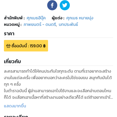
สำนักพิมพ์
:
ศุภเมธอีบุ๊ค
ผู้แต่ง :
ศุภเมธ หมายมุ่ง
หมวดหมู่
:
ภาพยนตร์ - ดนตรี
,
บทประพันธ์
ราคา
ซื้อฉบับนี้
:
159.00
฿
เกี่ยวกับ
ละครสามารถทำได้ให้คนประทับใจทุกระดับ ตามที่เราอยากจะสร้าง
งานในแต่ละครั้ง เพื่ออยากบอกว่าละครไม่ใช่ของขม สนุกกับมันได้
ทุก ๆ ครั้ง
ในตำราฉบับนี้ ผู้อ่านสามารถเอาไปใช้งานและจะเลือกอ่านตอนไหน
ก็ได้ จะเลือกเอาเนื้อหาที่สร้างงานอย่างเดียวก็ได้ แต่ถ้าอยากเข้าใจ
แสดงมากขึ้น