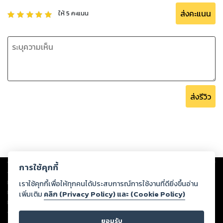
ส่งคะแนน
ให้
5
คะแนน
ส่งรีวิว
Copyright ©
2026
Storylog Co., Ltd. - สตอรี่ล็อกขอสงวนสิทธิ์ไม่รับผิดชอบ
การใช้คุกกี้
ต่อผลงานหรือเนื้อหาใดที่อัปโหลดผ่านเว็บไซต์และปรากฏว่าละเมิดสิทธิใน
ทรัพย์สินทางปัญญาของบุคคลอื่นหรือขัดต่อกฎหมายและศีลธรรม ดังนั้น ผู้อ่าน
เราใช้คุกกี้เพื่อให้ทุกคนได้ประสบการณ์การใช้งานที่ดียิ่งขึ้นอ่าน
ทุกท่านโปรดใช้วิจารณญาณในการกลั่นกรองด้วยตนเอง และหากท่านพบว่าส่วน
เพิ่มเติม
คลิก (Privacy Policy) และ (Cookie Policy)
หนึ่งส่วนใดขัดต่อกฎหมายและศีลธรรม กรุณาแจ้งมายังบริษัท เพื่อทีมงานจะได้
ดำเนินการในทันที ทั้งนี้ ทางสตอรี่ล็อกขอสงวนลิขสิทธิ์ตามพระราชบัญญัติ
ยอมรับ
ลิขสิทธิ์ พ.ศ. 2537 (ฉบับล่าสุด)