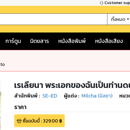
Customer su
ทั้งหมด
การ์ตูน
นิตยสาร
หนังสือพิมพ์
หนังสือเสียง
nto
เรเลียนา พระเอกของฉันเป็นท่านดยุ
สำนักพิมพ์
:
SE-ED
ผู้แต่ง :
Milcha (มิลชา)
หมวด
ราคา
ซื้อฉบับนี้
:
329.00
฿