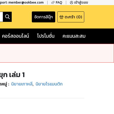
pport: member@ookbee.com
FAQ
เข้าสู่ระบบ
จัดการอีบุ๊ก
ตะกร้า
(
0
)
คอร์สออนไลน์
โปรโมชั่น
คะแนนสะสม
ก เล่ม 1
หมู่
:
นิยายเกาหลี
,
นิยายโรแมนติก