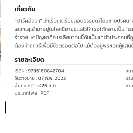
เกี่ยวกับ
"ปาร์คอึนฮา" นักเรียนเตรียมสอบธรรมดาโดนชายปริศนาผลั
เองทะลุเข้ามาอยู่ในโลกนิยายซะแล้ว!? เธอได้กลายเป็น 
ร่ำรวย แต่ปัญหาคือ เรเลียนาคนนี้ดันเป็นแค่ตัวประกอบที่ถูก
รายละเอียด
ISBN :
9786160842704
ขนา
วันวางขาย
:
07 ก.พ. 2022
ประ
จำนวนหน้า
:
426
หน้า
ภา
ประเภทไฟล์
:
PDF