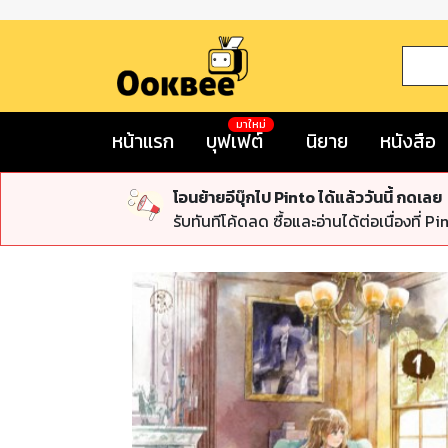
มาใหม่
หน้าแรก
บุฟเฟต์
นิยาย
หนังสือ
โอนย้ายอีบุ๊กไป Pinto ได้แล้ววันนี้ กดเลย
รับทันทีโค้ดลด ซื้อและอ่านได้ต่อเนื่องที่ Pi