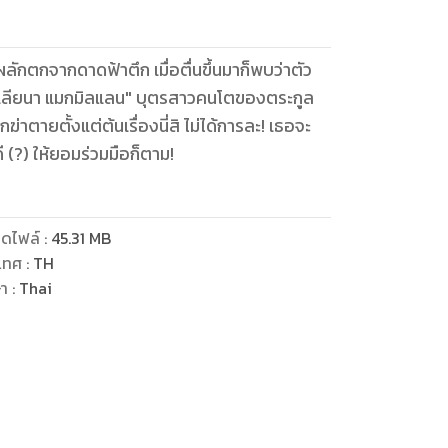
กตกจากดาดฟ้าตึก เมื่อตื่นขึ้นมาก็พบว่าตัว
"เรเลียนา แมกมิลแลน" บุตรสาวคนโตของตระกูล
ฆ่าตายตั้งแต่ต้นเรื่องนี่สิ ไม่ได้การละ! เธอจะ
ดไฟล์
:
45.31
MB
เทศ
:
TH
ษา
:
Thai