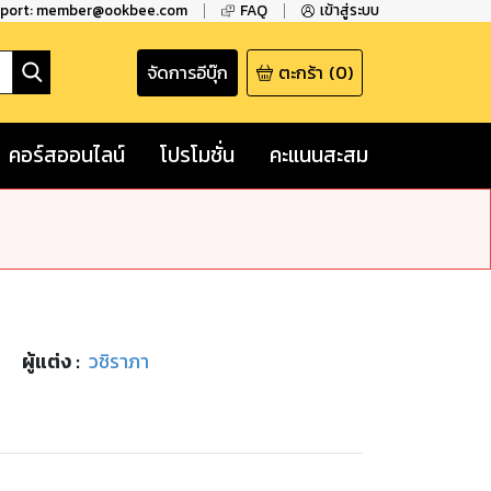
pport: member@ookbee.com
FAQ
เข้าสู่ระบบ
จัดการอีบุ๊ก
ตะกร้า
(
0
)
คอร์สออนไลน์
โปรโมชั่น
คะแนนสะสม
ผู้แต่ง :
วชิราภา