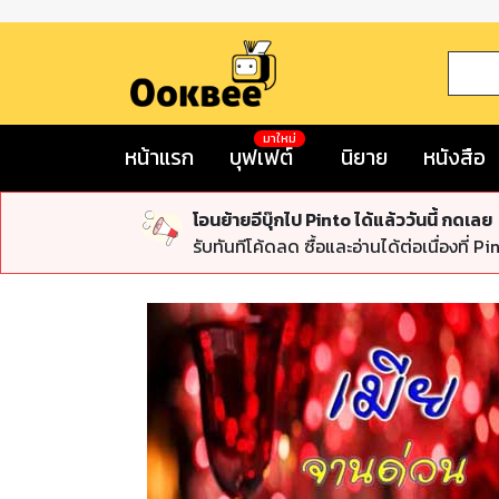
มาใหม่
หน้าแรก
บุฟเฟต์
นิยาย
หนังสือ
โอนย้ายอีบุ๊กไป Pinto ได้แล้ววันนี้ กดเลย
รับทันทีโค้ดลด ซื้อและอ่านได้ต่อเนื่องที่ Pi