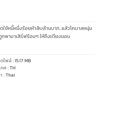
ใช้หนี้หนึ่งร้อยห้าสิบล้านบาท..แล้วโคบาลหนุ่ม
ถูกพามาเสิร์ฟร้อนๆ ให้ถึงเตียงนอน
ดไฟล์
:
15.17
MB
เทศ
:
TH
ษา
:
Thai