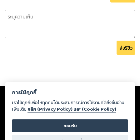
ส่งรีวิว
Copyright ©
2026
Storylog Co., Ltd. - สตอรี่ล็อกขอสงวนสิทธิ์ไม่รับผิดชอบ
การใช้คุกกี้
ต่อผลงานหรือเนื้อหาใดที่อัปโหลดผ่านเว็บไซต์และปรากฏว่าละเมิดสิทธิใน
ทรัพย์สินทางปัญญาของบุคคลอื่นหรือขัดต่อกฎหมายและศีลธรรม ดังนั้น ผู้อ่าน
เราใช้คุกกี้เพื่อให้ทุกคนได้ประสบการณ์การใช้งานที่ดียิ่งขึ้นอ่าน
ทุกท่านโปรดใช้วิจารณญาณในการกลั่นกรองด้วยตนเอง และหากท่านพบว่าส่วน
เพิ่มเติม
คลิก (Privacy Policy) และ (Cookie Policy)
หนึ่งส่วนใดขัดต่อกฎหมายและศีลธรรม กรุณาแจ้งมายังบริษัท เพื่อทีมงานจะได้
ดำเนินการในทันที ทั้งนี้ ทางสตอรี่ล็อกขอสงวนลิขสิทธิ์ตามพระราชบัญญัติ
ยอมรับ
ลิขสิทธิ์ พ.ศ. 2537 (ฉบับล่าสุด)
For support: member@ookbee.com