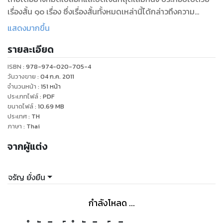
เรื่องสั้น ๑๐ เรื่อง ซึ่งเรื่องสั้นทั้งหมดเหล่านี้ได้กล่าวถึงความ
รุนแรงทางการเมือง ความขัดแย้งของปัจเจกชนที่นำไปสู่เรื่องเศร้า
แสดงมากขึ้น
จนถึงเรื่องเล็กๆ ระหว่างเพื่อนบ้านที่อาจบานปลายไปสู่ประเด็น
รายละเอียด
ใหญ่
ISBN :
978-974-020-705-4
วันวางขาย
:
04 ก.ค. 2011
จำนวนหน้า
:
151
หน้า
ประเภทไฟล์
:
PDF
ขนาดไฟล์
:
10.69
MB
ประเทศ
:
TH
ภาษา
:
Thai
จากผู้แต่ง
จรัญ ยั่งยืน
กำลังโหลด ...