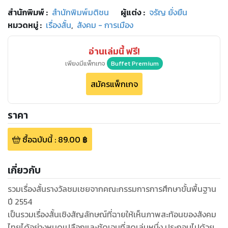
สำนักพิมพ์
:
สำนักพิมพ์มติชน
ผู้แต่ง :
จรัญ ยั่งยืน
หมวดหมู่
:
เรื่องสั้น
,
สังคม - การเมือง
อ่านเล่มนี้ ฟรี!
เพียงมีแพ็กเกจ
Buffet Premium
สมัครแพ็กเกจ
ราคา
ซื้อฉบับนี้
:
89.00
฿
เกี่ยวกับ
รวมเรื่องสั้นรางวัลชมเชยจากคณะกรรมการการศึกษาขั้นพื้นฐาน
ปี 2554
เป็นรวมเรื่องสั้นเชิงสัญลักษณ์ที่ฉายให้เห็นภาพสะท้อนของสังคม
ไทยได้อย่างหมดเปลือกและชัดเจนที่สุดเล่มหนึ่ง ประกอบไปด้วย