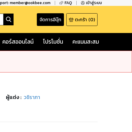
pport: member@ookbee.com
FAQ
เข้าสู่ระบบ
จัดการอีบุ๊ก
ตะกร้า
(
0
)
คอร์สออนไลน์
โปรโมชั่น
คะแนนสะสม
ผู้แต่ง :
วชิราภา