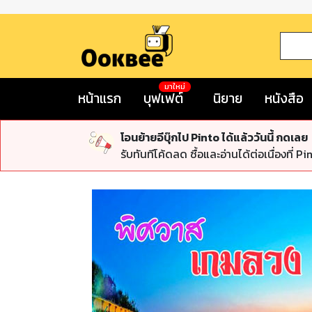
มาใหม่
หน้าแรก
บุฟเฟต์
นิยาย
หนังสือ
โอนย้ายอีบุ๊กไป Pinto ได้แล้ววันนี้ กดเลย
รับทันทีโค้ดลด ซื้อและอ่านได้ต่อเนื่องที่ Pi