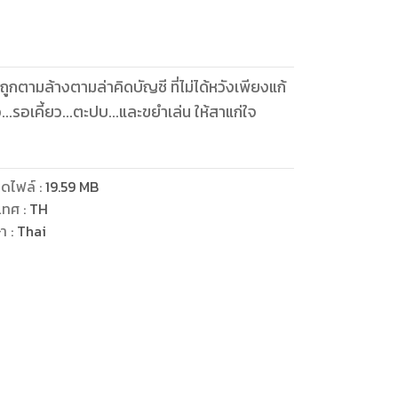
กตามล้างตามล่าคิดบัญชี ที่ไม่ได้หวังเพียงแก้
้ยว...รอเคี้ยว...ตะปบ...และขยำเล่น ให้สาแก่ใจ
ดไฟล์
:
19.59
MB
เทศ
:
TH
ษา
:
Thai