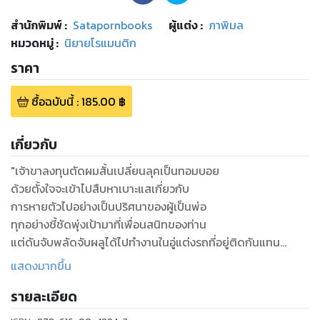
สำนักพิมพ์
:
Satapornbooks
ผู้แต่ง :
ภาพิมล
หมวดหมู่
:
นิยายโรแมนติก
ราคา
ซื้อฉบับนี้
:
185.00
฿
เกี่ยวกับ
"เจ้าขาลงทุนตัดผมสั้นเปลี่ยนลุคเป็นทอมบอย
ด้วยตั้งใจจะเข้าไปสืบหาเบาะแสเกี่ยวกับ
การหายตัวไปอย่างเป็นปริศนาของผู้เป็นพ่อ
ทุกอย่างชี้ชัดพุ่งเป้ามาที่เพื่อนสนิทของท่าน
แต่ดันจับพลัดจับผลูได้ไปทำงานในอู่แต่งรถที่อยู่ติดกันแทน
...
แสดงมากขึ้น
ชาติพยัคฆ์ไม่ถูกชะตากับลูกจ้างคนใหม่ตั้งแต่แรกเห็น
รายละเอียด
แต่เพราะขัดรุ่นพี่ไม่ได้ จึงหาเรื่องทั้งแกล้งทั้งขู่ไม่เว้นวัน
“ถ้ามีอะไรหาย ไล่ออก ถ้าของเสียหาย ไล่ออก