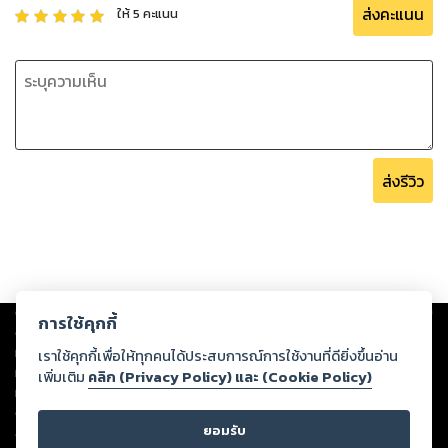
ส่งคะแนน
ให้
5
คะแนน
ส่งรีวิว
Copyright ©
2026
Storylog Co., Ltd. - สตอรี่ล็อกขอสงวนสิทธิ์ไม่รับผิดชอบ
การใช้คุกกี้
ต่อผลงานหรือเนื้อหาใดที่อัปโหลดผ่านเว็บไซต์และปรากฏว่าละเมิดสิทธิใน
ทรัพย์สินทางปัญญาของบุคคลอื่นหรือขัดต่อกฎหมายและศีลธรรม ดังนั้น ผู้อ่าน
เราใช้คุกกี้เพื่อให้ทุกคนได้ประสบการณ์การใช้งานที่ดียิ่งขึ้นอ่าน
ทุกท่านโปรดใช้วิจารณญาณในการกลั่นกรองด้วยตนเอง และหากท่านพบว่าส่วน
เพิ่มเติม
คลิก (Privacy Policy) และ (Cookie Policy)
หนึ่งส่วนใดขัดต่อกฎหมายและศีลธรรม กรุณาแจ้งมายังบริษัท เพื่อทีมงานจะได้
ดำเนินการในทันที ทั้งนี้ ทางสตอรี่ล็อกขอสงวนลิขสิทธิ์ตามพระราชบัญญัติ
ยอมรับ
ลิขสิทธิ์ พ.ศ. 2537 (ฉบับล่าสุด)