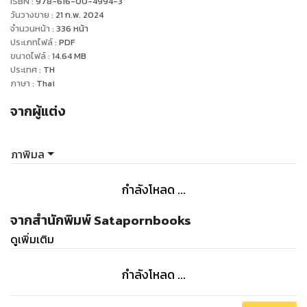
ISBN :
978-616-00-4994-3
ถ้าทำไม่ได้ ไล่ออกสถานเดียว”
วันวางขาย
:
21 ก.พ. 2024
ซึ่งไม่เป็นผล เขาจึงต้องทนร่วมงานกับเธอต่อไป
จำนวนหน้า
:
336
หน้า
ประเภทไฟล์
:
PDF
ทว่าไปๆ มาๆ เขากลับถูกสาวหล่อหน้าหวานตกเข้าเต็มเปา
ขนาดไฟล์
:
14.64
MB
ประเทศ
:
TH
ภาษา
:
Thai
จากผู้แต่ง
ภาพิมล
กำลังโหลด ...
จากสำนักพิมพ์ Satapornbooks
ดูเพิ่มเติม
กำลังโหลด ...