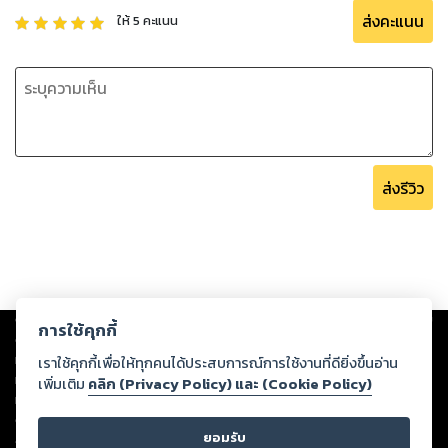
ส่งคะแนน
ให้
5
คะแนน
ส่งรีวิว
Copyright ©
2026
Storylog Co., Ltd. - สตอรี่ล็อกขอสงวนสิทธิ์ไม่รับผิดชอบ
การใช้คุกกี้
ต่อผลงานหรือเนื้อหาใดที่อัปโหลดผ่านเว็บไซต์และปรากฏว่าละเมิดสิทธิใน
ทรัพย์สินทางปัญญาของบุคคลอื่นหรือขัดต่อกฎหมายและศีลธรรม ดังนั้น ผู้อ่าน
เราใช้คุกกี้เพื่อให้ทุกคนได้ประสบการณ์การใช้งานที่ดียิ่งขึ้นอ่าน
ทุกท่านโปรดใช้วิจารณญาณในการกลั่นกรองด้วยตนเอง และหากท่านพบว่าส่วน
เพิ่มเติม
คลิก (Privacy Policy) และ (Cookie Policy)
หนึ่งส่วนใดขัดต่อกฎหมายและศีลธรรม กรุณาแจ้งมายังบริษัท เพื่อทีมงานจะได้
ดำเนินการในทันที ทั้งนี้ ทางสตอรี่ล็อกขอสงวนลิขสิทธิ์ตามพระราชบัญญัติ
ยอมรับ
ลิขสิทธิ์ พ.ศ. 2537 (ฉบับล่าสุด)