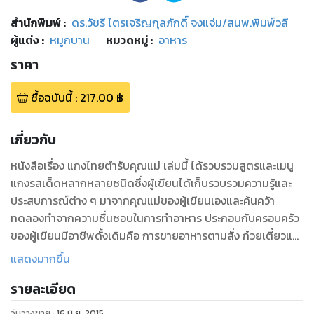
สำนักพิมพ์
:
ดร.วัชรี ไตรเจริญกุลภักดิ์ จงแจ่ม/สนพ.พิมพ์วลี
ผู้แต่ง :
หมูกบาน
หมวดหมู่
:
อาหาร
ราคา
ซื้อฉบับนี้
:
217.00
฿
เกี่ยวกับ
หนังสือเรื่อง แกงไทยตำรับคุณแม่ เล่มนี้ ได้รวบรวมสูตรและเมนู
แกงรสเด็ดหลากหลายชนิดซึ่งผู้เขียนได้เก็บรวบรวมความรู้และ
ประสบการณ์ต่าง ๆ มาจากคุณแม่ของผู้เขียนเองและค้นคว้า
ทดลองทำจากความชื่นชอบในการทำอาหาร ประกอบกับครอบครัว
ของผู้เขียนมีอาชีพดั้งเดิมคือ การขายอาหารตามสั่ง ก๋วยเตี๋ยวและ
กาแฟโบราณ
แสดงมากขึ้น
ดังนั้น ผู้เขียนจึงอยากจะถ่ายทอดประสบการณ์ต่าง ๆ เหล่านั้น
รายละเอียด
รวมถึงวิธีการและรายละเอียดในการปรุง ตลอดจนเคล็ดลับ และ
ความรู้ด้านต่าง ๆ ในการปรุงแกงให้มีรสชาติที่อร่อยเอาไว้อย่าง
วันวางขาย
:
16 มิ.ย. 2015