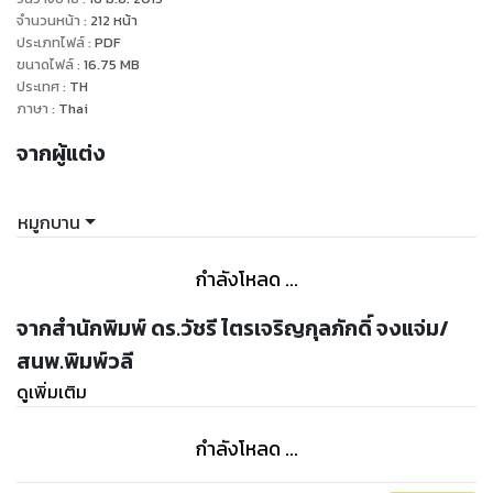
ละเอียดเรียกได้ว่าครบถ้วนเกือบทุกชนิดเลยก็ว่าได้
จำนวนหน้า
:
212
หน้า
ควรค่าอย่างยิ่งที่ท่านผู้อ่านจะได้มีเก็บไว้ทดลองปรุงอาหารรับ
ประเภทไฟล์
:
PDF
ขนาดไฟล์
:
16.75
MB
ประทานเองที่บ้านหรือจะนำไปประกอบเป็นอาชีพก็นับว่าเป็นสิ่งที่ดี
ประเทศ
:
TH
ภาษา
:
Thai
จากผู้แต่ง
หมูกบาน
กำลังโหลด ...
จากสำนักพิมพ์ ดร.วัชรี ไตรเจริญกุลภักดิ์ จงแจ่ม/
สนพ.พิมพ์วลี
ดูเพิ่มเติม
กำลังโหลด ...