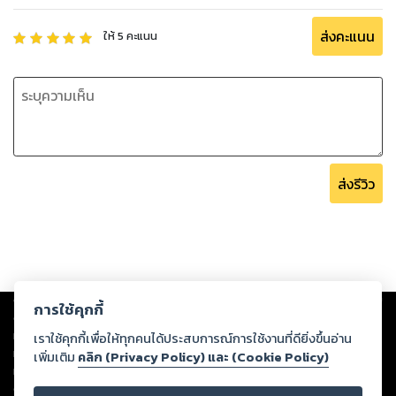
ส่งคะแนน
ให้
5
คะแนน
ส่งรีวิว
Copyright ©
2026
Storylog Co., Ltd. - สตอรี่ล็อกขอสงวนสิทธิ์ไม่รับผิดชอบ
การใช้คุกกี้
ต่อผลงานหรือเนื้อหาใดที่อัปโหลดผ่านเว็บไซต์และปรากฏว่าละเมิดสิทธิใน
ทรัพย์สินทางปัญญาของบุคคลอื่นหรือขัดต่อกฎหมายและศีลธรรม ดังนั้น ผู้อ่าน
เราใช้คุกกี้เพื่อให้ทุกคนได้ประสบการณ์การใช้งานที่ดียิ่งขึ้นอ่าน
ทุกท่านโปรดใช้วิจารณญาณในการกลั่นกรองด้วยตนเอง และหากท่านพบว่าส่วน
เพิ่มเติม
คลิก (Privacy Policy) และ (Cookie Policy)
หนึ่งส่วนใดขัดต่อกฎหมายและศีลธรรม กรุณาแจ้งมายังบริษัท เพื่อทีมงานจะได้
ดำเนินการในทันที ทั้งนี้ ทางสตอรี่ล็อกขอสงวนลิขสิทธิ์ตามพระราชบัญญัติ