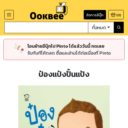
จัดการอีบุ๊ก
(
0
)
ทั้งหมด
โอนย้ายอีบุ๊กไป Pinto ได้แล้ววันนี้ กดเลย
รับทันทีโค้ดลด ซื้อและอ่านได้ต่อเนื่องที่ Pinto
ป๋องแป๋งปั้นแป้ง