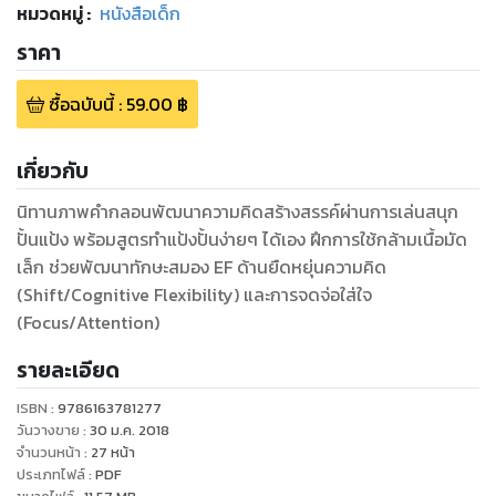
หมวดหมู่
:
หนังสือเด็ก
ราคา
ซื้อฉบับนี้
:
59.00
฿
เกี่ยวกับ
นิทานภาพคำกลอนพัฒนาความคิดสร้างสรรค์ผ่านการเล่นสนุก
ปั้นแป้ง พร้อมสูตรทำแป้งปั้นง่ายๆ ได้เอง ฝึกการใช้กล้ามเนื้อมัด
เล็ก ช่วยพัฒนาทักษะสมอง EF ด้านยืดหยุ่นความคิด
(Shift/Cognitive Flexibility) และการจดจ่อใส่ใจ
(Focus/Attention)
รายละเอียด
ISBN :
9786163781277
วันวางขาย
:
30 ม.ค. 2018
จำนวนหน้า
:
27
หน้า
ประเภทไฟล์
:
PDF