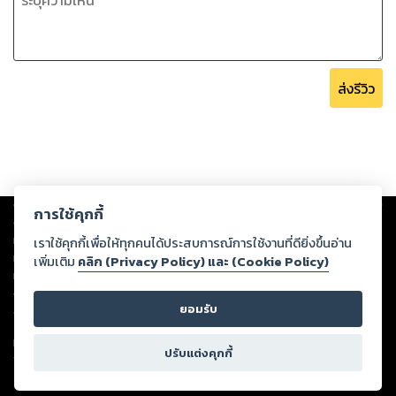
ส่งรีวิว
Copyright ©
2026
Storylog Co., Ltd. - สตอรี่ล็อกขอสงวนสิทธิ์ไม่รับผิดชอบ
การใช้คุกกี้
ต่อผลงานหรือเนื้อหาใดที่อัปโหลดผ่านเว็บไซต์และปรากฏว่าละเมิดสิทธิใน
ทรัพย์สินทางปัญญาของบุคคลอื่นหรือขัดต่อกฎหมายและศีลธรรม ดังนั้น ผู้อ่าน
เราใช้คุกกี้เพื่อให้ทุกคนได้ประสบการณ์การใช้งานที่ดียิ่งขึ้นอ่าน
ทุกท่านโปรดใช้วิจารณญาณในการกลั่นกรองด้วยตนเอง และหากท่านพบว่าส่วน
เพิ่มเติม
คลิก (Privacy Policy) และ (Cookie Policy)
หนึ่งส่วนใดขัดต่อกฎหมายและศีลธรรม กรุณาแจ้งมายังบริษัท เพื่อทีมงานจะได้
ดำเนินการในทันที ทั้งนี้ ทางสตอรี่ล็อกขอสงวนลิขสิทธิ์ตามพระราชบัญญัติ
ยอมรับ
ลิขสิทธิ์ พ.ศ. 2537 (ฉบับล่าสุด)
For support: member@ookbee.com
ปรับแต่งคุกกี้
Version
1.3.17