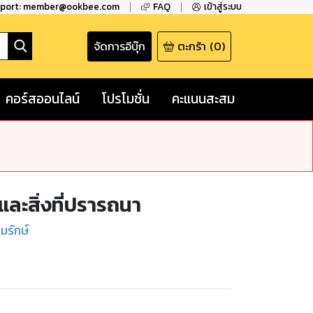
pport: member@ookbee.com
FAQ
เข้าสู่ระบบ
จัดการอีบุ๊ก
ตะกร้า
(
0
)
คอร์สออนไลน์
โปรโมชั่น
คะแนนสะสม
ุญและสิ่งที่ปรารถนา
มรักษ์