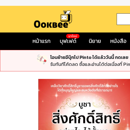
มาใหม่
หน้าแรก
บุฟเฟต์
นิยาย
หนังสือ
โอนย้ายอีบุ๊กไป Pinto ได้แล้ววันนี้ กดเลย
รับทันทีโค้ดลด ซื้อและอ่านได้ต่อเนื่องที่ Pi