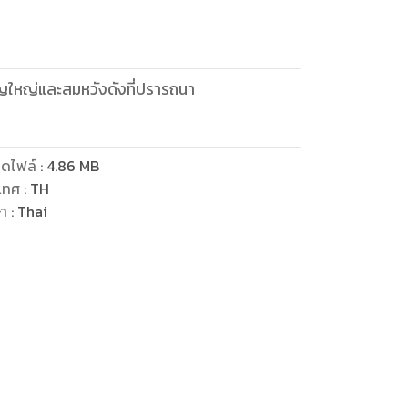
ั้งบุญใหญ่และสมหวังดังที่ปรารถนา
ดไฟล์
:
4.86
MB
เทศ
:
TH
ษา
:
Thai