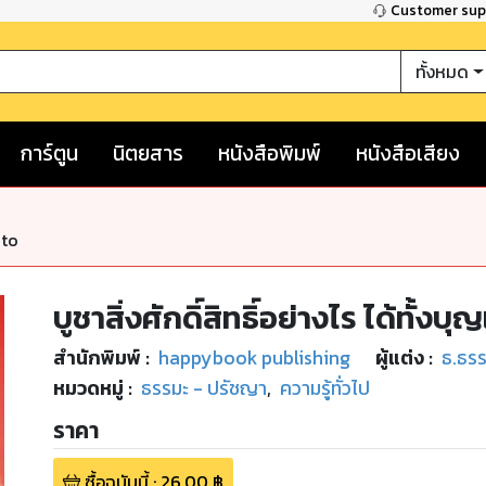
Customer su
ทั้งหมด
การ์ตูน
นิตยสาร
หนังสือพิมพ์
หนังสือเสียง
nto
บูชาสิ่งศักดิ์สิทธิ์อย่างไร ได้ทั้งบ
สำนักพิมพ์
:
happybook publishing
ผู้แต่ง :
ธ.ธรร
หมวดหมู่
:
ธรรมะ - ปรัชญา
,
ความรู้ทั่วไป
ราคา
ซื้อฉบับนี้
:
26.00
฿