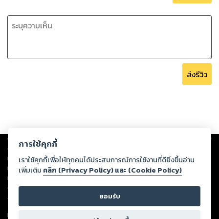
ส่งรีวิว
Copyright ©
2026
Storylog Co., Ltd. - สตอรี่ล็อกขอสงวนสิทธิ์ไม่รับผิดชอบ
การใช้คุกกี้
ต่อผลงานหรือเนื้อหาใดที่อัปโหลดผ่านเว็บไซต์และปรากฏว่าละเมิดสิทธิใน
ทรัพย์สินทางปัญญาของบุคคลอื่นหรือขัดต่อกฎหมายและศีลธรรม ดังนั้น ผู้อ่าน
เราใช้คุกกี้เพื่อให้ทุกคนได้ประสบการณ์การใช้งานที่ดียิ่งขึ้นอ่าน
ทุกท่านโปรดใช้วิจารณญาณในการกลั่นกรองด้วยตนเอง และหากท่านพบว่าส่วน
เพิ่มเติม
คลิก (Privacy Policy) และ (Cookie Policy)
หนึ่งส่วนใดขัดต่อกฎหมายและศีลธรรม กรุณาแจ้งมายังบริษัท เพื่อทีมงานจะได้
ดำเนินการในทันที ทั้งนี้ ทางสตอรี่ล็อกขอสงวนลิขสิทธิ์ตามพระราชบัญญัติ
ยอมรับ
ลิขสิทธิ์ พ.ศ. 2537 (ฉบับล่าสุด)
For support: member@ookbee.com