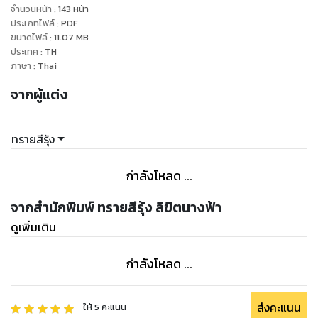
รักเขาหมดหัวใจ รอเขากลับมา เขาก็ยังไม่ใยดี คงเพราะเธอไม่
จำนวนหน้า
:
143
หน้า
คู่ควร ถ้าอย่างนั้นจากกันก็ได้ แม้ต้องปวดร้าวหัวใจเพียงใด
ประเภทไฟล์
:
PDF
ขนาดไฟล์
:
11.07
MB
ประเทศ
:
TH
ภาษา
:
Thai
โปรยๆๆ
จากผู้แต่ง
“ไปไหนล่ะ ผัวอยู่นี่ ทำเป็นหลบหน้า ไม่คิดถึงกันบ้างเหรอ”
“ใครผัวใครคะ ฉันยังไม่แต่งงานค่ะ แต่เล็งๆ ไว้แล้วล่ะ ตอนนี้ถอน
หมั้นแล้ว จะหาว่าที่ผัวคนใหม่ค่ะ”
ทรายสีรุ้ง
ไม่คิดว่าจะโดนสวนกลับแบบนี้ มีคุณบีบมือเล็ก
“ปากดีนักขอจูบปากดีนี้หน่อยเถอะ”
กำลังโหลด ...
เพียะ!
ไม่ทันได้จูบฝ่ามือเล็กฟาดที่แก้มมีคุณเป็นรอยนิ้ว ก่อนที่ร่างบางจะ
จากสำนักพิมพ์ ทรายสีรุ้ง ลิขิตนางฟ้า
วิ่งหนีไป มีคุณหน้าบึ้งรีบสาวเท้าไล่ตามแต่มีสุนัขตัวจิ๋วมากัดที่
ดูเพิ่มเติม
กางเกง สกัดเขาไว้
การกระทำนั้นทำให้แม่ตัวดีได้กลับมาหาเขาเอง ดังนั้นครู่ต่อมา
กำลังโหลด ...
สุนัขตัวน้อยก็ได้จับแยกกับหมู่ดาว หญิงสาวร้องให้เขาปล่อย เธอ
จะไปหาสุนัขตัวนั้น แต่มีหรือเขาจะปล่อยเธอไป
ส่งคะแนน
ให้
5
คะแนน