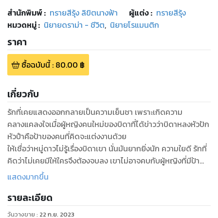
สำนักพิมพ์
:
ทรายสีรุ้ง ลิขิตนางฟ้า
ผู้แต่ง :
ทรายสีรุ้ง
หมวดหมู่
:
นิยายดราม่า - ชีวิต
,
นิยายโรแมนติก
ราคา
ซื้อฉบับนี้
:
80.00
฿
เกี่ยวกับ
รักที่เคยแสดงออกกลายเป็นความเย็นชา เพราะเกิดความ
คลางแคลงใจเมื่อผู้หญิงคนใหม่ของบิดาที่ได้ข่าวว่าบิดาหลงหัวปัก
หัวปำคือป้าของคนที่คิดจะแต่งงานด้วย
ให้เชื่อว่าหมู่ดาวไม่รู้เรื่องบิดาเขา นั่นมันยากยิ่งนัก ความใยดี รักที่
คิดว่าไม่เคยมีให้ใครจึงต้องจบลง เขาไม่อาจคบกับผู้หญิงที่มีป้า
เป็นผู้หญิงอย่างว่า ให้ใครๆ หัวเราะเยาะ
แสดงมากขึ้น
หมู่ดาวนั้นดีใจ แปลกใจที่เจอคนรักที่บ้านสามีป้า แต่เขากลับทำ
รายละเอียด
เหมือนไม่เคยรู้จักเธอ ซ้ำทิ้งเธอไว้กับคำสัญญาในอดีตเพื่อไปเมือง
นอกโดยไม่มีแม้คำร่ำลา…
วันวางขาย
:
22 ก.ย. 2023