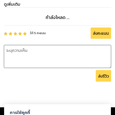
ดูเพิ่มเติม
กำลังโหลด ...
ส่งคะแนน
ให้
5
คะแนน
ส่งรีวิว
Copyright ©
2026
Storylog Co., Ltd. - สตอรี่ล็อกขอสงวนสิทธิ์ไม่รับผิดชอบ
การใช้คุกกี้
ต่อผลงานหรือเนื้อหาใดที่อัปโหลดผ่านเว็บไซต์และปรากฏว่าละเมิดสิทธิใน