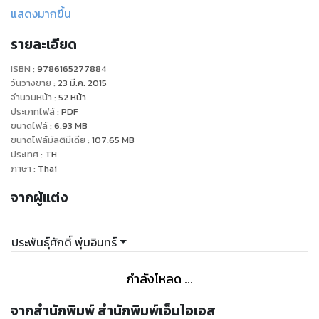
เป็นกีต้าร์, เปียโน, ไวโอลิน หรือคีย์บอร์ด เป็นต้น สื่อการสอนชุดนี้
แสดงมากขึ้น
เหมาะสำหรับผู้ที่รักในดนตรี หรือผู้ที่ต้องการศึกษาถึงพื้นฐานของ
รายละเอียด
ดนตรีอย่างแท้จริง
ISBN :
9786165277884
วันวางขาย
:
23 มี.ค. 2015
จำนวนหน้า
:
52
หน้า
ประเภทไฟล์
:
PDF
ขนาดไฟล์
:
6.93
MB
ขนาดไฟล์มัลติมีเดีย
:
107.65
MB
ประเทศ
:
TH
ภาษา
:
Thai
จากผู้แต่ง
ประพันธุ์ศักดิ์ พุ่มอินทร์
กำลังโหลด ...
จากสำนักพิมพ์ สำนักพิมพ์เอ็มไอเอส