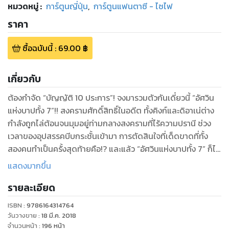
หมวดหมู่
:
การ์ตูนญี่ปุ่น
,
การ์ตูนแฟนตาซี - ไซไฟ
ราคา
ซื้อฉบับนี้
:
69.00
฿
เกี่ยวกับ
ต้องกำจัด “บัญญัติ 10 ประการ”! จงมารวมตัวกันเดี๋ยวนี้ “อัศวิน
แห่งบาปทั้ง 7”!! สงครามศักดิ์สิทธิ์ในอดีต ทั้งคิงก์และดิอาเน่ต่าง
กำลังถูกไล่ต้อนจนมุมอยู่ท่ามกลางสงครามที่ไร้ความปรานี ช่วง
เวลาของอุปสรรคบีบกระชั้นเข้ามา การตัดสินใจที่เด็ดขาดที่ทั้ง
สองคนทำเป็นครั้งสุดท้ายคือ!? และแล้ว “อัศวินแห่งบาปทั้ง 7” ก็ได้
มารวมตัวกันอีกครั้ง ช่วงเวลาหยุดพักผ่านไปอย่างรวดเร็ว ลาง
แสดงมากขึ้น
สังหรณ์ของการต่อสู้ครั้งต่อไปได้มาเยือนพวกเขา... “บาป”
รายละเอียด
ทั้งหมดมารวมตัวกันครบแล้ว แต่การต่อสู้ที่เสี่ยงอันตรายยังไม่จบ
ต้องกำจัด “บัญญัติ 10 ประการ” ที่เหลืออยู่ให้สิ้นซาก แล้วนำเอา
ISBN :
9786164314764
วันวางขาย
:
18 มี.ค. 2018
จำนวนหน้า
:
196
หน้า