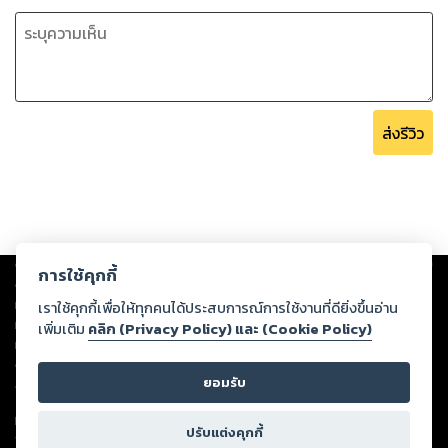
ส่งรีวิว
Copyright ©
2026
Storylog Co., Ltd. - สตอรี่ล็อกขอสงวนสิทธิ์ไม่รับผิดชอบ
การใช้คุกกี้
ต่อผลงานหรือเนื้อหาใดที่อัปโหลดผ่านเว็บไซต์และปรากฏว่าละเมิดสิทธิใน
ทรัพย์สินทางปัญญาของบุคคลอื่นหรือขัดต่อกฎหมายและศีลธรรม ดังนั้น ผู้อ่าน
เราใช้คุกกี้เพื่อให้ทุกคนได้ประสบการณ์การใช้งานที่ดียิ่งขึ้นอ่าน
ทุกท่านโปรดใช้วิจารณญาณในการกลั่นกรองด้วยตนเอง และหากท่านพบว่าส่วน
เพิ่มเติม
คลิก (Privacy Policy) และ (Cookie Policy)
หนึ่งส่วนใดขัดต่อกฎหมายและศีลธรรม กรุณาแจ้งมายังบริษัท เพื่อทีมงานจะได้
ดำเนินการในทันที ทั้งนี้ ทางสตอรี่ล็อกขอสงวนลิขสิทธิ์ตามพระราชบัญญัติ
ยอมรับ
ลิขสิทธิ์ พ.ศ. 2537 (ฉบับล่าสุด)
For support: member@ookbee.com
ปรับแต่งคุกกี้
Version
1.3.17