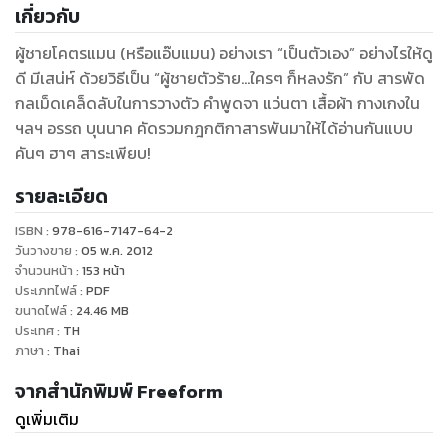
เกี่ยวกับ
ผู้ชายโคตรแมน (หรือแอ๊บแมน) อย่างเรา “เป็นตัวเอง” อย่างไรให้ดู
ดี มีเสน่ห์ ด้วยวิธีเป็น “ผู้ชายตัวร้าย...ใครๆ ก็หลงรัก” กับ สารพัด
กลเม็ดเคล็ดลับในการวางตัว คำพูดจา แว่นตา เสื้อผ้า กางเกงใน
ฯลฯ อรรถ บุนนาค คัดรวมกฎกติกาสารพันมาให้ได้อ่านกันแบบ
คันๆ ฮาๆ สาระเพียบ!
รายละเอียด
ISBN :
978-616-7147-64-2
วันวางขาย
:
05 พ.ค. 2012
จำนวนหน้า
:
153
หน้า
ประเภทไฟล์
:
PDF
ขนาดไฟล์
:
24.46
MB
ประเทศ
:
TH
ภาษา
:
Thai
จากสำนักพิมพ์ Freeform
ดูเพิ่มเติม