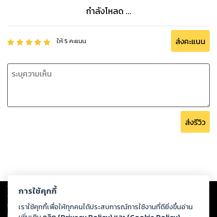
กำลังโหลด ...
ส่งคะแนน
ให้
5
คะแนน
ส่งรีวิว
Copyright ©
2026
Storylog Co., Ltd. - สตอรี่ล็อกขอสงวนสิทธิ์ไม่รับผิดชอบ
การใช้คุกกี้
ต่อผลงานหรือเนื้อหาใดที่อัปโหลดผ่านเว็บไซต์และปรากฏว่าละเมิดสิทธิใน
ทรัพย์สินทางปัญญาของบุคคลอื่นหรือขัดต่อกฎหมายและศีลธรรม ดังนั้น ผู้อ่าน
เราใช้คุกกี้เพื่อให้ทุกคนได้ประสบการณ์การใช้งานที่ดียิ่งขึ้นอ่าน
ทุกท่านโปรดใช้วิจารณญาณในการกลั่นกรองด้วยตนเอง และหากท่านพบว่าส่วน
เพิ่มเติม
คลิก (Privacy Policy) และ (Cookie Policy)