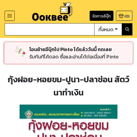
จัดการอีบุ๊ก
(
0
)
ทั้งหมด
โอนย้ายอีบุ๊กไป Pinto ได้แล้ววันนี้ กดเลย
รับทันทีโค้ดลด ซื้อและอ่านได้ต่อเนื่องที่ Pinto
กุ้งฝอย-หอยขม-ปูนา-ปลาช่อน สัตว์
นาทำเงิน