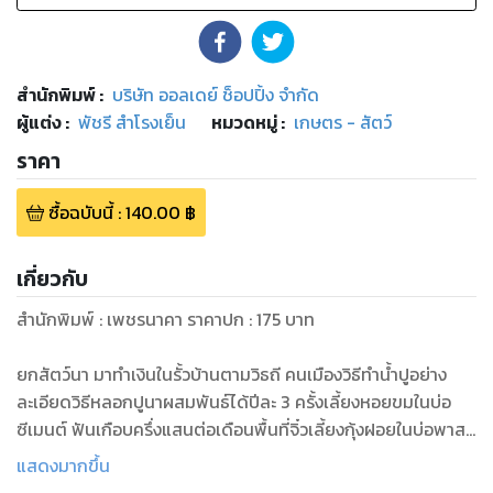
สำนักพิมพ์
:
บริษัท ออลเดย์ ช็อปปิ้ง จำกัด
ผู้แต่ง :
พัชรี สำโรงเย็น
หมวดหมู่
:
เกษตร - สัตว์
ราคา
ซื้อฉบับนี้
:
140.00
฿
เกี่ยวกับ
สำนักพิมพ์ : เพชรนาคา ราคาปก : 175 บาท
ยกสัตว์นา มาทำเงินในรั้วบ้านตามวิธถี คนเมืองวิธีทำน้ำปูอย่าง
ละเอียดวิธีหลอกปูนาผสมพันธ์ได้ปีละ 3 ครั้งเลี้ยงหอยขมในบ่อ
ซีเมนต์ ฟันเกือบครึ่งแสนต่อเดือนพื้นที่จิ๋วเลี้ยงกุ้งฝอยในบ่อพาส
ติก ทุนต่ำ รายได้สูงปลาช่อน วิเศษฟาร์ม ครบวงจรเรื่องเลี้ยง เพาะ
แสดงมากขึ้น
พันธุ์ แปรรูป กรพันธ์ เชื้อขำ เจ้าของฟาร์ม ปลาช่อนวิเศษฟาร์ม