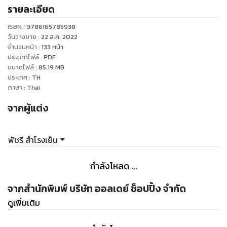
รายละเอียด
จ.อ่างทอง ฟาร์มเพาะเลี้ยงปลาช่อนอินทรีย์ในบ่อดิน&บ่อปูนครบ
วงจร ทั้งเลี้ยงขายเนื้อ ขายพันธุ์ เพิ่มมูลค่าด้วยการแปรรูปถนอม
ISBN :
9786165785938
อาหาร และเป็นอาหารเลิศรสพร้อมรับประทาน แนะปล่อยปลาช่อน
วันวางขาย
:
22 ส.ค. 2022
16,000 ตัว หักตันทุนแล้วกำไรเหลือเกือบแสนเลยทีเดียว
จำนวนหน้า
:
133
หน้า
ประเภทไฟล์
:
PDF
ขนาดไฟล์
:
85.19
MB
ประเทศ
:
TH
ภาษา
:
Thai
จากผู้แต่ง
พัชรี สำโรงเย็น
กำลังโหลด ...
จากสำนักพิมพ์ บริษัท ออลเดย์ ช็อปปิ้ง จำกัด
ดูเพิ่มเติม