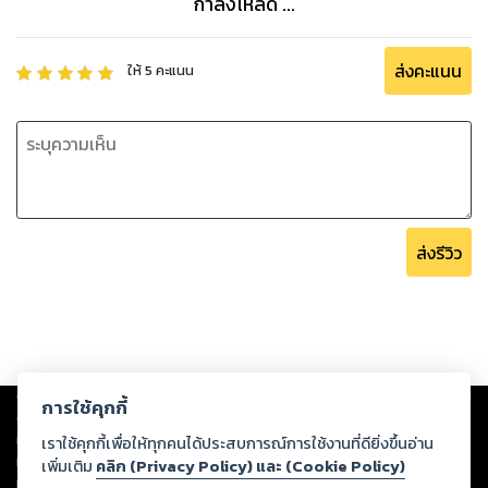
กำลังโหลด ...
ส่งคะแนน
ให้
5
คะแนน
ส่งรีวิว
Copyright ©
2026
Storylog Co., Ltd. - สตอรี่ล็อกขอสงวนสิทธิ์ไม่รับผิดชอบ
การใช้คุกกี้
ต่อผลงานหรือเนื้อหาใดที่อัปโหลดผ่านเว็บไซต์และปรากฏว่าละเมิดสิทธิใน
ทรัพย์สินทางปัญญาของบุคคลอื่นหรือขัดต่อกฎหมายและศีลธรรม ดังนั้น ผู้อ่าน
เราใช้คุกกี้เพื่อให้ทุกคนได้ประสบการณ์การใช้งานที่ดียิ่งขึ้นอ่าน
ทุกท่านโปรดใช้วิจารณญาณในการกลั่นกรองด้วยตนเอง และหากท่านพบว่าส่วน
เพิ่มเติม
คลิก (Privacy Policy) และ (Cookie Policy)
หนึ่งส่วนใดขัดต่อกฎหมายและศีลธรรม กรุณาแจ้งมายังบริษัท เพื่อทีมงานจะได้