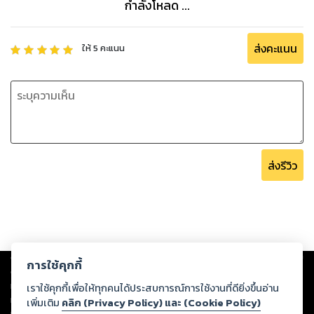
กำลังโหลด ...
ส่งคะแนน
ให้
5
คะแนน
ส่งรีวิว
Copyright ©
2026
Storylog Co., Ltd. - สตอรี่ล็อกขอสงวนสิทธิ์ไม่รับผิดชอบ
การใช้คุกกี้
ต่อผลงานหรือเนื้อหาใดที่อัปโหลดผ่านเว็บไซต์และปรากฏว่าละเมิดสิทธิใน
ทรัพย์สินทางปัญญาของบุคคลอื่นหรือขัดต่อกฎหมายและศีลธรรม ดังนั้น ผู้อ่าน
เราใช้คุกกี้เพื่อให้ทุกคนได้ประสบการณ์การใช้งานที่ดียิ่งขึ้นอ่าน
ทุกท่านโปรดใช้วิจารณญาณในการกลั่นกรองด้วยตนเอง และหากท่านพบว่าส่วน
เพิ่มเติม
คลิก (Privacy Policy) และ (Cookie Policy)
หนึ่งส่วนใดขัดต่อกฎหมายและศีลธรรม กรุณาแจ้งมายังบริษัท เพื่อทีมงานจะได้