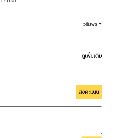
ษา
:
Thai
วรัมพร
ดูเพิ่มเติม
ส่งคะแนน