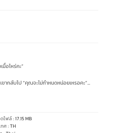
มื่อไหร่คะ”
มเขากลับไป “คุณจะไม่กำหนดหน่อยเหรอคะ”
ทำงานแบบนี้นาน ฉันก็เลยอยากให้คุณกำหนดมาเลย
ดไฟล์
:
17.15
MB
เทศ
:
TH
ังไม่อยากมีครอบครัว” ธีรินทร์ย้ำเสียงหนักแน่น