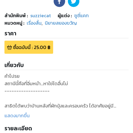
สำนักพิมพ์
:
suzziecat
ผู้แต่ง :
ซูซี่แคท
หมวดหมู่
:
เรื่องสั้น
,
นิยายสยองขวัญ
ราคา
ซื้อฉบับนี้
:
25.00
฿
เกี่ยวกับ
คำโปรย
สถานีนี้คือที่อิ่มหนำ...หาใช่ใดอื่นไม่
-------------------
สาธิตได้พบว่าบ้านหลังที่ผักบุ้งและครอบครัว ได้อาศัยอยู่มี
วิญญาณสิงสถิต และแล้วเขาจึงพบว่าทั้งครอบครัวนั้นได้ถูกฟ้าผ่า
แสดงมากขึ้น
ตายยกครัวไปหลายปีแล้ว ชายหนุ่มไม่เคยเห็นว่าบ้านหลังนี้เป็น
รายละเอียด
บ้านอาถรรพ์นี้มาก่อน จนไปถามป้าชราที่อยู่หัวมุมเลยไป จึงได้รู้