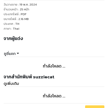
ความจริงว่า เขาได้เห็นภาพต่างๆ ที่ผ่านมานั้นเกิดจากความผิด
วันวางขาย
:
19 พ.ค. 2024
ปกติของสมอง จึงก้าวข้ามมิติไปพบภาพเหตุการณ์ต่างๆ
จำนวนหน้า
:
25
หน้า
ประเภทไฟล์
:
PDF
ขนาดไฟล์
:
2.16
MB
ประเทศ
:
TH
ภาษา
:
Thai
จากผู้แต่ง
ซูซี่แคท
กำลังโหลด ...
จากสำนักพิมพ์ suzziecat
ดูเพิ่มเติม
กำลังโหลด ...