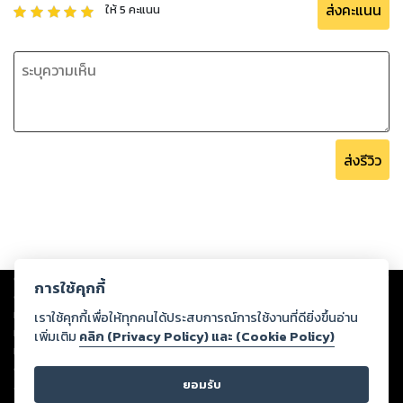
ส่งคะแนน
ให้
5
คะแนน
ส่งรีวิว
Copyright ©
2026
Storylog Co., Ltd. - สตอรี่ล็อกขอสงวนสิทธิ์ไม่รับผิดชอบ
การใช้คุกกี้
ต่อผลงานหรือเนื้อหาใดที่อัปโหลดผ่านเว็บไซต์และปรากฏว่าละเมิดสิทธิใน
ทรัพย์สินทางปัญญาของบุคคลอื่นหรือขัดต่อกฎหมายและศีลธรรม ดังนั้น ผู้อ่าน
เราใช้คุกกี้เพื่อให้ทุกคนได้ประสบการณ์การใช้งานที่ดียิ่งขึ้นอ่าน
ทุกท่านโปรดใช้วิจารณญาณในการกลั่นกรองด้วยตนเอง และหากท่านพบว่าส่วน
เพิ่มเติม
คลิก (Privacy Policy) และ (Cookie Policy)
หนึ่งส่วนใดขัดต่อกฎหมายและศีลธรรม กรุณาแจ้งมายังบริษัท เพื่อทีมงานจะได้
ดำเนินการในทันที ทั้งนี้ ทางสตอรี่ล็อกขอสงวนลิขสิทธิ์ตามพระราชบัญญัติ
ยอมรับ
ลิขสิทธิ์ พ.ศ. 2537 (ฉบับล่าสุด)