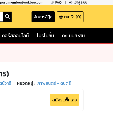
pport: member@ookbee.com
FAQ
เข้าสู่ระบบ
จัดการอีบุ๊ก
ตะกร้า
(
0
)
คอร์สออนไลน์
โปรโมชั่น
คะแนนสะสม
015)
ตน์วารี
หมวดหมู่
:
ภาพยนตร์ - ดนตรี
สมัครแพ็กเกจ