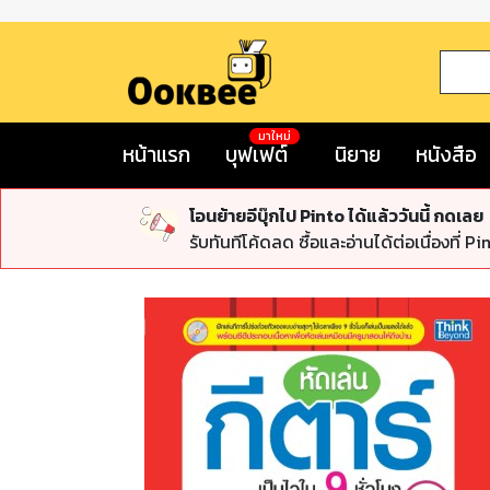
มาใหม่
หน้าแรก
บุฟเฟต์
นิยาย
หนังสือ
โอนย้ายอีบุ๊กไป Pinto ได้แล้ววันนี้ กดเลย
รับทันทีโค้ดลด ซื้อและอ่านได้ต่อเนื่องที่ Pi