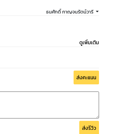
ธนศักดิ์ กาญจนรัตน์วารี
ดูเพิ่มเติม
ส่งคะแนน
ส่งรีวิว