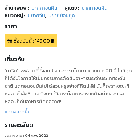
สำนักพิมพ์
:
ปากกาจดฝัน
ผู้แต่ง :
ปากกาจดฝัน
หมวดหมู่
:
นิยายจีน
,
นิยายย้อนยุค
ราคา
ซื้อฉบับนี้
:
149.00
฿
เกี่ยวกับ
‘ดาริน’ เชฟสาวที่สั่งสมประสบการณ์มายาวนานกว่า 20 ปี ในที่สุด
ก็ได้รับโอกาสให้เป็นกรรมการตัดสินอาหารประจำประเทศระดับ
ชาติ แต่ตอนจบมันไม่ได้สวยหรูอย่างที่คิดน่ะสิ! นั่นก็เพราะขณะที่
หล่อนกำลังชิมและวิพากษ์วิจารณ์อาหารตรงหน้าอย่างออกรส
หล่อนก็ดันอาหารติดคอตาย!!!
แสดงมากขึ้น
“โอ้ชีวิต ตายอนาถไม่พอแถมยังออกอากาศไปทั่วโลก ให้ตายอีก
รายละเอียด
รอบฉันก็จะไม่กลับไปอีกแล้ว T^T”
วันวางขาย
:
04 ก.พ. 2022