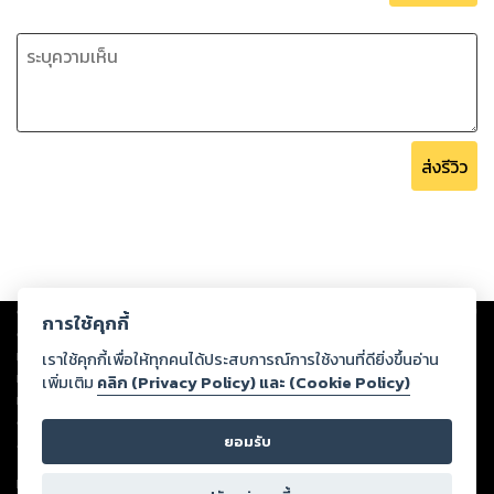
ส่งรีวิว
Copyright ©
2026
Storylog Co., Ltd. - สตอรี่ล็อกขอสงวนสิทธิ์ไม่รับผิดชอบ
การใช้คุกกี้
ต่อผลงานหรือเนื้อหาใดที่อัปโหลดผ่านเว็บไซต์และปรากฏว่าละเมิดสิทธิใน
ทรัพย์สินทางปัญญาของบุคคลอื่นหรือขัดต่อกฎหมายและศีลธรรม ดังนั้น ผู้อ่าน
เราใช้คุกกี้เพื่อให้ทุกคนได้ประสบการณ์การใช้งานที่ดียิ่งขึ้นอ่าน
ทุกท่านโปรดใช้วิจารณญาณในการกลั่นกรองด้วยตนเอง และหากท่านพบว่าส่วน
เพิ่มเติม
คลิก (Privacy Policy) และ (Cookie Policy)
หนึ่งส่วนใดขัดต่อกฎหมายและศีลธรรม กรุณาแจ้งมายังบริษัท เพื่อทีมงานจะได้
ดำเนินการในทันที ทั้งนี้ ทางสตอรี่ล็อกขอสงวนลิขสิทธิ์ตามพระราชบัญญัติ
ยอมรับ
ลิขสิทธิ์ พ.ศ. 2537 (ฉบับล่าสุด)
For support: member@ookbee.com