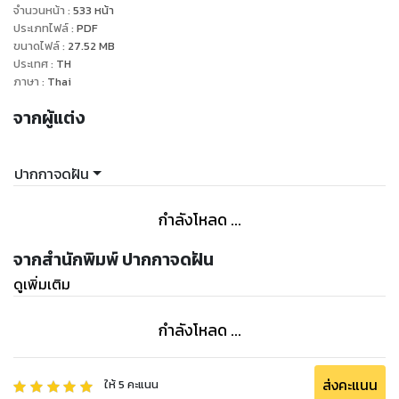
แต่ไม่รู้ทำไม เมื่อหล่อนลืมตาตื่นขึ้นก็พบว่าตัวเองมาอยู่ในร่างของ
จำนวนหน้า
:
533
หน้า
เด็กหญิงวัยห้าขวบคนหนึ่งที่ถูกขายให้ทำงานอยู่โรงเก็บฟืน แถม
ประเภทไฟล์
:
PDF
ขนาดไฟล์
:
27.52
MB
ความรู้ความจำจากชาติที่แล้วยังคงชัดเจนอยู่ในหัว ถ้าปล่อยไว้ก็
ประเทศ
:
TH
เสียเปล่าใช่ไหมล่ะ! ‘เห็นทีงานนี้แม่จะต้องแสดงฝีมือซะแล้ว’ แม้ที่นี่
ภาษา
:
Thai
จะเป็นยุคล้าหลังที่ไหนก็ไม่รู้? แถมยังห้ามไม่ให้ผู้หญิงทำอาหาร…ใช่
จากผู้แต่ง
ฟังไม่ผิดหรอกเขาห้ามผู้หญิงทำอาหาร!!!!
ปากกาจดฝัน
กำลังโหลด ...
จากสำนักพิมพ์ ปากกาจดฝัน
ดูเพิ่มเติม
กำลังโหลด ...
ส่งคะแนน
ให้
5
คะแนน