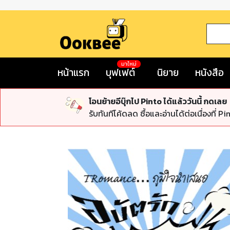
มาใหม่
หน้าแรก
บุฟเฟต์
นิยาย
หนังสือ
โอนย้ายอีบุ๊กไป Pinto ได้แล้ววันนี้ กดเลย
รับทันทีโค้ดลด ซื้อและอ่านได้ต่อเนื่องที่ Pi