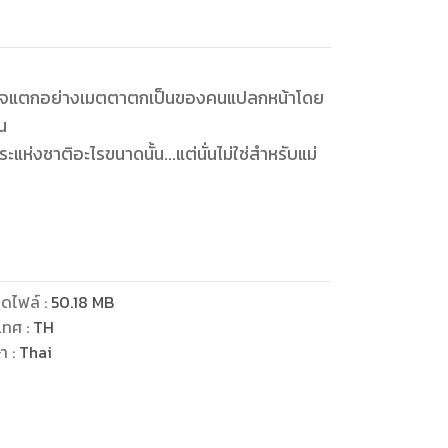
พิ่งได้ใจแตกอย่างเมตตาตกเป็นของคนแปลกหน้าโดย
็น
ห่งชาติอะไรขนาดนั้น...แต่นั่นไม่ใช่สำหรับแม่
กช่างกร้านโลกโชกโชนอย่าง ‘หรรษา’ จะมาติดอก
ดไฟล์
:
50.18
MB
เทศ
:
TH
ษา
:
Thai