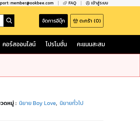
pport: member@ookbee.com
FAQ
เข้าสู่ระบบ
จัดการอีบุ๊ก
ตะกร้า
(
0
)
คอร์สออนไลน์
โปรโมชั่น
คะแนนสะสม
วดหมู่
:
นิยาย Boy Love
,
นิยายทั่วไป