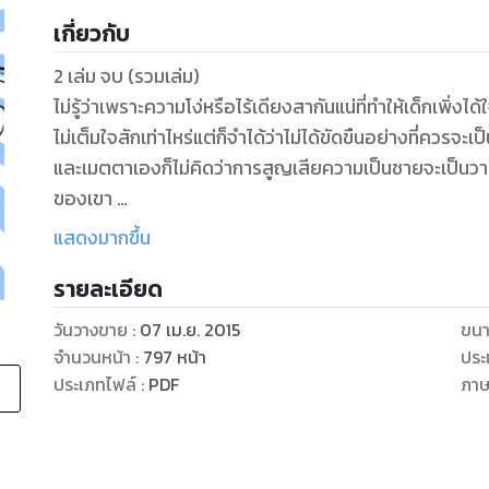
เกี่ยวกับ
2 เล่ม จบ (รวมเล่ม)
ไม่รู้ว่าเพราะความโง่หรือไร้เดียงสากันแน่ที่ทำให้เด็กเ
ไม่เต็มใจสักเท่าไหร่แต่ก็จำได้ว่าไม่ได้ขัดขืนอย่างที่ควรจะเป
และเมตตาเองก็ไม่คิดว่าการสูญเสียความเป็นชายจะเป็นวาระแ
ของเขา
‘รัก’ จึงได้อุบัติขึ้นมาโดยที่เมตตาเองก็คาดไม่ถึงว่าเด็
แสดงมากขึ้น
รายละเอียด
วันวางขาย
:
07 เม.ย. 2015
ขนา
จำนวนหน้า
:
797
หน้า
ประ
ประเภทไฟล์
:
PDF
ภา