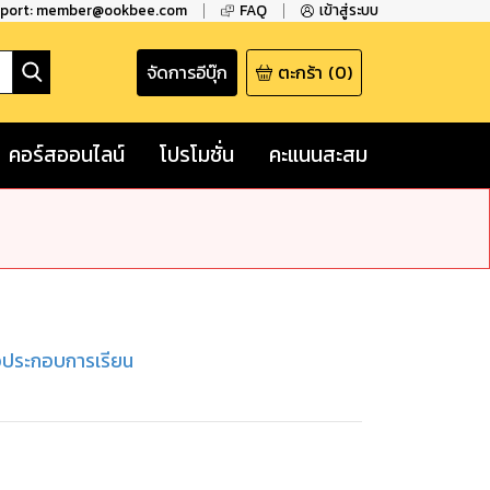
pport: member@ookbee.com
FAQ
เข้าสู่ระบบ
จัดการอีบุ๊ก
ตะกร้า
(
0
)
คอร์สออนไลน์
โปรโมชั่น
คะแนนสะสม
มือประกอบการเรียน