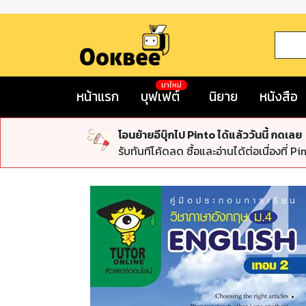
มาใหม่
หน้าแรก
บุฟเฟต์
นิยาย
หนังสือ
โอนย้ายอีบุ๊กไป Pinto ได้แล้ววันนี้ กดเลย
รับทันทีโค้ดลด ซื้อและอ่านได้ต่อเนื่องที่ Pi