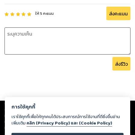
ส่งคะแนน
ให้
5
คะแนน
ส่งรีวิว
Copyright ©
2026
Storylog Co., Ltd. - สตอรี่ล็อกขอสงวนสิทธิ์ไม่รับผิดชอบ
การใช้คุกกี้
ต่อผลงานหรือเนื้อหาใดที่อัปโหลดผ่านเว็บไซต์และปรากฏว่าละเมิดสิทธิใน
ทรัพย์สินทางปัญญาของบุคคลอื่นหรือขัดต่อกฎหมายและศีลธรรม ดังนั้น ผู้อ่าน
เราใช้คุกกี้เพื่อให้ทุกคนได้ประสบการณ์การใช้งานที่ดียิ่งขึ้นอ่าน
ทุกท่านโปรดใช้วิจารณญาณในการกลั่นกรองด้วยตนเอง และหากท่านพบว่าส่วน
เพิ่มเติม
คลิก (Privacy Policy) และ (Cookie Policy)
หนึ่งส่วนใดขัดต่อกฎหมายและศีลธรรม กรุณาแจ้งมายังบริษัท เพื่อทีมงานจะได้
ดำเนินการในทันที ทั้งนี้ ทางสตอรี่ล็อกขอสงวนลิขสิทธิ์ตามพระราชบัญญัติ