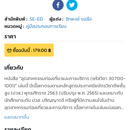
สำนักพิมพ์
:
SE-ED
ผู้แต่ง :
รักพงษ์ ขอลือ
หมวดหมู่
:
คู่มือประกอบการเรียน
ราคา
ซื้อฉบับนี้
:
179.00
฿
เกี่ยวกับ
หนังสือ "อุตสาหกรรมท่องเที่ยวและการบริการ (รหัสวิชา 30700-
1001)" เล่มนี้ มีเนื้อหาตรงตามหลักสูตรประกาศนียบัตรวิชาชีพชั้น
สูง (ปวส.) พุทธศักราช 2563 (ปรับปรุง พ.ศ. 2565) และเหมาะกับ
นักศึกษาระดับ ปวส. ปริญญาตรี หรือผู้ที่มีความสนใจในด้าน
อุตสาหกรรมท่องเที่ยวและการบริการ เนื้อหาภายในเล่มแบ่งออก
เป็น 13 บท พร้อมทั้งกรณีศึกษา และแบบฝึกหัด เพื่อให้ผู้เรียนมี
แสดงมากขึ้น
ทักษะการคิด แก้ปัญหา และบูรณาการกับการทำงานใน
รายละเอียด