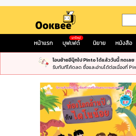
มาใหม่
หน้าแรก
บุฟเฟต์
นิยาย
หนังสือ
โอนย้ายอีบุ๊กไป Pinto ได้แล้ววันนี้ กดเลย
รับทันทีโค้ดลด ซื้อและอ่านได้ต่อเนื่องที่ Pi