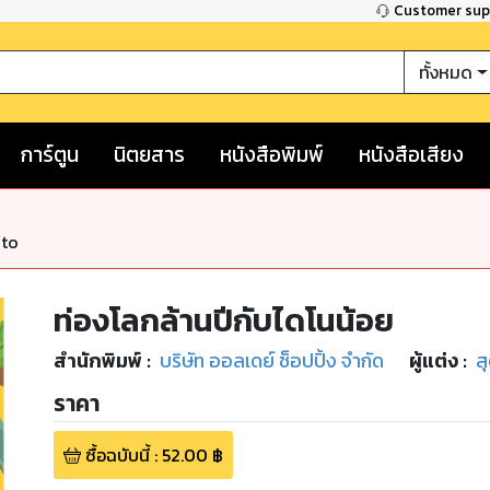
Customer su
ทั้งหมด
การ์ตูน
นิตยสาร
หนังสือพิมพ์
หนังสือเสียง
nto
ท่องโลกล้านปีกับไดโนน้อย
สำนักพิมพ์
:
บริษัท ออลเดย์ ช็อปปิ้ง จำกัด
ผู้แต่ง :
ส
ราคา
ซื้อฉบับนี้
:
52.00
฿