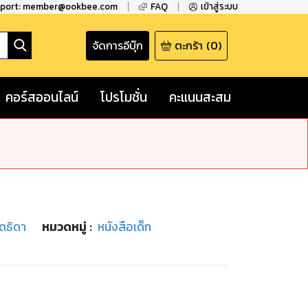
pport: member@ookbee.com
FAQ
เข้าสู่ระบบ
จัดการอีบุ๊ก
ตะกร้า
(
0
)
คอร์สออนไลน์
โปรโมชั่น
คะแนนสะสม
ุดธิดา
หมวดหมู่
:
หนังสือเด็ก