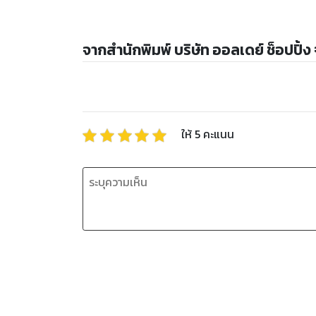
จากสำนักพิมพ์ บริษัท ออลเดย์ ช็อปปิ้ง
ให้
5
คะแนน