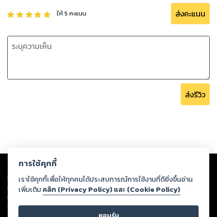
ส่งคะแนน
ให้
5
คะแนน
ส่งรีวิว
Copyright ©
2026
Storylog Co., Ltd. - สตอรี่ล็อกขอสงวนสิทธิ์ไม่รับผิดชอบ
การใช้คุกกี้
ต่อผลงานหรือเนื้อหาใดที่อัปโหลดผ่านเว็บไซต์และปรากฏว่าละเมิดสิทธิใน
ทรัพย์สินทางปัญญาของบุคคลอื่นหรือขัดต่อกฎหมายและศีลธรรม ดังนั้น ผู้อ่าน
เราใช้คุกกี้เพื่อให้ทุกคนได้ประสบการณ์การใช้งานที่ดียิ่งขึ้นอ่าน
ทุกท่านโปรดใช้วิจารณญาณในการกลั่นกรองด้วยตนเอง และหากท่านพบว่าส่วน
เพิ่มเติม
คลิก (Privacy Policy) และ (Cookie Policy)
หนึ่งส่วนใดขัดต่อกฎหมายและศีลธรรม กรุณาแจ้งมายังบริษัท เพื่อทีมงานจะได้
ดำเนินการในทันที ทั้งนี้ ทางสตอรี่ล็อกขอสงวนลิขสิทธิ์ตามพระราชบัญญัติ
ยอมรับ
ลิขสิทธิ์ พ.ศ. 2537 (ฉบับล่าสุด)