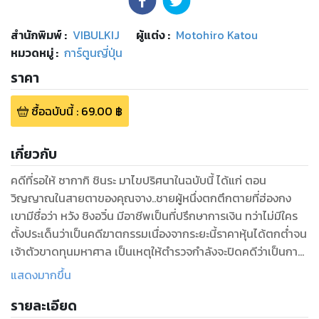
สำนักพิมพ์
:
VIBULKIJ
ผู้แต่ง :
Motohiro Katou
หมวดหมู่
:
การ์ตูนญี่ปุ่น
ราคา
ซื้อฉบับนี้
:
69.00
฿
เกี่ยวกับ
คดีที่รอให้ ซากากิ ชินระ มาไขปริศนาในฉบับนี้ ได้แก่ ตอน
วิญญาณในสายตาของคุณจาง..ชายผู้หนึ่งตกตึกตายที่ฮ่องกง
เขามีชื่อว่า หวัง ชิงอวิ๋น มีอาชีพเป็นที่ปรึกษาการเงิน ทว่าไม่มีใคร
ตั้งประเด็นว่าเป็นคดีฆาตกรรมเนื่องจากระยะนี้ราคาหุ้นได้ตกต่ำจน
เจ้าตัวขาดทุนมหาศาล เป็นเหตุให้ตำรวจกำลังจะปิดคดีว่าเป็นการ
ฆ่าตัวตาย แต่แล้วกลับมีดาราดังที่ฮ่องกงชื่อ จาง ชิวเหลียน เห็นผี
แสดงมากขึ้น
ผีที่เธอเห็นนั้นเป็นอะไรกันแน่!?
รายละเอียด