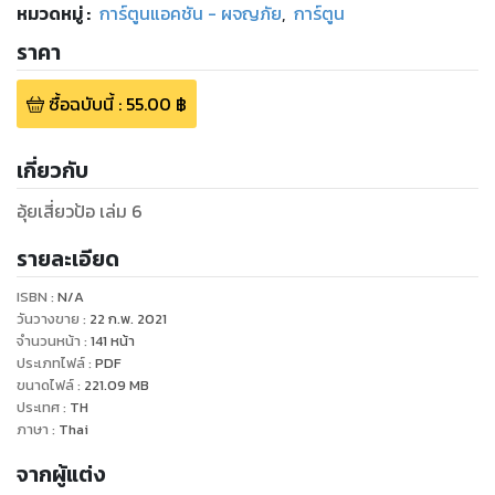
หมวดหมู่
:
การ์ตูนแอคชัน - ผจญภัย
,
การ์ตูน
ราคา
ซื้อฉบับนี้
:
55.00
฿
เกี่ยวกับ
อุ้ยเสี่ยวป้อ เล่ม 6
รายละเอียด
ISBN :
N/A
วันวางขาย
:
22 ก.พ. 2021
จำนวนหน้า
:
141
หน้า
ประเภทไฟล์
:
PDF
ขนาดไฟล์
:
221.09
MB
ประเทศ
:
TH
ภาษา
:
Thai
จากผู้แต่ง