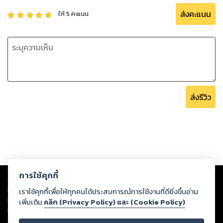
พิเศษ ซื้อ Edition แรก รับสิทธิ์อัพเดทเนื้อหา"ฟรี"ตลอดชีพ
ส่งคะแนน
ให้
5
คะแนน
*จะอัพเกรดเนื้อหาอย่างน้อย 1 ครั้งและจะปรับราคาขึ้นหลังจาก
อัพเดท
ส่งรีวิว
Copyright ©
2026
Storylog Co., Ltd. - สตอรี่ล็อกขอสงวนสิทธิ์ไม่รับผิดชอบ
การใช้คุกกี้
ต่อผลงานหรือเนื้อหาใดที่อัปโหลดผ่านเว็บไซต์และปรากฏว่าละเมิดสิทธิใน
ทรัพย์สินทางปัญญาของบุคคลอื่นหรือขัดต่อกฎหมายและศีลธรรม ดังนั้น ผู้อ่าน
เราใช้คุกกี้เพื่อให้ทุกคนได้ประสบการณ์การใช้งานที่ดียิ่งขึ้นอ่าน
ทุกท่านโปรดใช้วิจารณญาณในการกลั่นกรองด้วยตนเอง และหากท่านพบว่าส่วน
เพิ่มเติม
คลิก (Privacy Policy) และ (Cookie Policy)
หนึ่งส่วนใดขัดต่อกฎหมายและศีลธรรม กรุณาแจ้งมายังบริษัท เพื่อทีมงานจะได้
ดำเนินการในทันที ทั้งนี้ ทางสตอรี่ล็อกขอสงวนลิขสิทธิ์ตามพระราชบัญญัติ