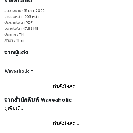
รายละเอียด
โดยเงื่อนไขคือแคปภาพชั้นหนังสือส่งมาที่ inbox เพจ
และแจ้งตอนตอนขอเข้าห้องว่า "ซื้อผ่านOokbee" ก็ได้สิทธิ์เข้า
วันวางขาย
:
31 ม.ค. 2022
ห้องพูดคุยทันที
จำนวนหน้า
:
203
หน้า
ประเภทไฟล์
:
PDF
ขนาดไฟล์
:
47.82
MB
หนังสือ Elliott Wave สาย Classic ที่เนื้อหาอัดแน่น ถูกต้อง ครบ
ประเทศ
:
TH
ถ้วนมากที่สุด
ภาษา
:
Thai
ครอบคลุมเนื้อหา ตั้งแต่
จากผู้แต่ง
‒ แนวคิด และ ที่มาของทฤษฎี Elliott Wave
‒ แนวทางการฝึกการมองคลื่น
‒ การใช้เครื่องมือ Fibonacci ในวิชา Elliott Wave
Waveaholic
‒ Rule & Guideline ของโครงสร้างคลื่นแต่ละรูปแบบที่สมบูรณ์
ครบถ้วนที่สุด
กำลังโหลด ...
‒ จุดอ่อนของทฤษฎีที่มีอายุเกือบ 100 ปี และการ Upgrade
เงื่อนไขการนับคลื่นเพื่อปิดจุดอ่อนนั้น
จากสำนักพิมพ์ Waveaholic
‒ แกนเวลาที่ทฤษฎีดั้งเดิมไม่เคยพูดถึง
ดูเพิ่มเติม
‒ ตัวอย่างโครงสร้างราคาแบบต่างๆ
‒ ตัวอย่างการวางแผนการเทรด
กำลังโหลด ...
‒ ทริค และ เทคนิคสอดแทรกอยู่ในทุกบท