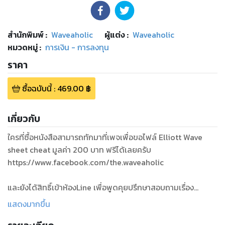
สำนักพิมพ์
:
Waveaholic
ผู้แต่ง :
Waveaholic
หมวดหมู่
:
การเงิน - การลงทุน
ราคา
ซื้อฉบับนี้
:
469.00
฿
เกี่ยวกับ
ใครที่ซื้อหนังสือสามารถทักมาที่เพจเพื่อขอไฟล์ Elliott Wave
sheet cheat มูลค่า 200 บาท ฟรีได้เลยครับ
https://www.facebook.com/the.waveaholic
และยังได้สิทธิ์เข้าห้องLine เพื่อพูดคุยปรึกษาสอบถามเรื่อง
Elliott Wave ได้โดย
แสดงมากขึ้น
ผ่านลิงค์ https://bit.ly/3ng4IuY