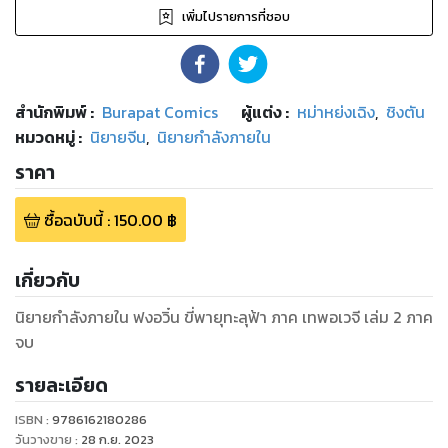
เพิ่มไปรายการที่ชอบ
สำนักพิมพ์
:
Burapat Comics
ผู้แต่ง :
หม่าหย่งเฉิง
,
ชิงตัน
หมวดหมู่
:
นิยายจีน
,
นิยายกำลังภายใน
ราคา
ซื้อฉบับนี้
:
150.00
฿
เกี่ยวกับ
นิยายกำลังภายใน ฟงอวิ๋น ขี่พายุทะลุฟ้า ภาค เทพอเวจี เล่ม 2 ภาค
จบ
รายละเอียด
ISBN :
9786162180286
วันวางขาย
:
28 ก.ย. 2023