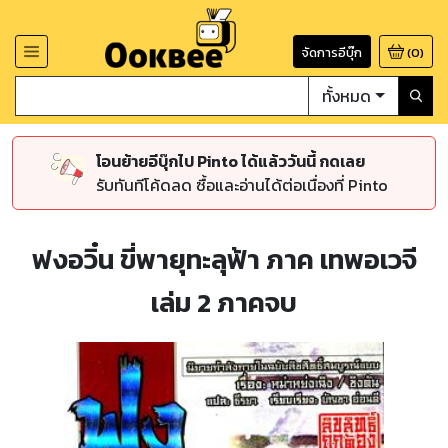
จัดการอีบุ๊ก
(
0
)
ทั้งหมด
โอนย้ายอีบุ๊กไป Pinto ได้แล้ววันนี้ กดเลย
รับทันทีโค้ดลด ซื้อและอ่านได้ต่อเนื่องที่ Pinto
ฟงอวิ๋น ขี่พายุทะลุฟ้า ภาค เทพอเวจี
เล่ม 2 ภาคจบ