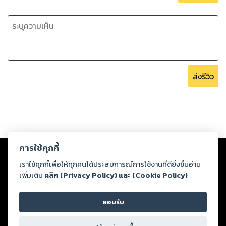
ส่งรีวิว
Copyright ©
2026
Storylog Co., Ltd. - สตอรี่ล็อกขอสงวนสิทธิ์ไม่รับผิดชอบ
การใช้คุกกี้
ต่อผลงานหรือเนื้อหาใดที่อัปโหลดผ่านเว็บไซต์และปรากฏว่าละเมิดสิทธิใน
ทรัพย์สินทางปัญญาของบุคคลอื่นหรือขัดต่อกฎหมายและศีลธรรม ดังนั้น ผู้อ่าน
เราใช้คุกกี้เพื่อให้ทุกคนได้ประสบการณ์การใช้งานที่ดียิ่งขึ้นอ่าน
ทุกท่านโปรดใช้วิจารณญาณในการกลั่นกรองด้วยตนเอง และหากท่านพบว่าส่วน
เพิ่มเติม
คลิก (Privacy Policy) และ (Cookie Policy)
หนึ่งส่วนใดขัดต่อกฎหมายและศีลธรรม กรุณาแจ้งมายังบริษัท เพื่อทีมงานจะได้
ดำเนินการในทันที ทั้งนี้ ทางสตอรี่ล็อกขอสงวนลิขสิทธิ์ตามพระราชบัญญัติ
ยอมรับ
ลิขสิทธิ์ พ.ศ. 2537 (ฉบับล่าสุด)
For support: member@ookbee.com