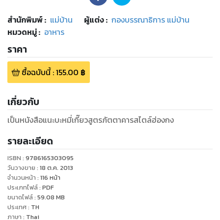
สำนักพิมพ์
:
แม่บ้าน
ผู้แต่ง :
กองบรรณาธิการ แม่บ้าน
หมวดหมู่
:
อาหาร
ราคา
ซื้อฉบับนี้
:
155.00
฿
เกี่ยวกับ
เป็นหนังสือแนะบะหมี่เกี๊ยวสูตรภัตตาคารสไตล์ฮ่องกง
รายละเอียด
ISBN :
9786165303095
วันวางขาย
:
18 ต.ค. 2013
จำนวนหน้า
:
116
หน้า
ประเภทไฟล์
:
PDF
ขนาดไฟล์
:
59.08
MB
ประเทศ
:
TH
ภาษา
:
Thai