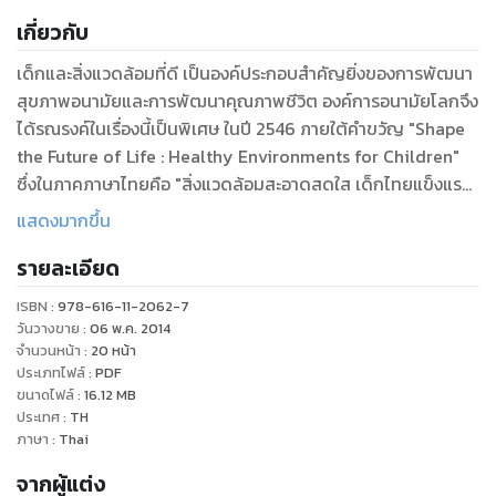
เกี่ยวกับ
เด็กและสิ่งแวดล้อมที่ดี เป็นองค์ประกอบสำคัญยิ่งของการพัฒนา
สุขภาพอนามัยและการพัฒนาคุณภาพชีวิต องค์การอนามัยโลกจึง
ได้รณรงค์ในเรื่องนี้เป็นพิเศษ ในปี 2546 ภายใต้คำขวัญ "Shape
the Future of Life : Healthy Environments for Children"
ซึ่งในภาคภาษาไทยคือ "สิ่งแวดล้อมสะอาดสดใส เด็กไทยแข็งแรง"
กรมอนามัยจึงได้มีโครงการจัดพิมพ์สื่อสิ่งพิมพ์ประเภทหนังสือ
แสดงมากขึ้น
สำหรับเด็กที่ เน้นหนักในเรื่องเด็กและสิ่งแวดล้อม เพื่อให้เด็กได้มี
รายละเอียด
โอกาสเข้าถึงหนังสือภาพสำหรับเด็กได้ทั่วถึงยิ่งขึ้น
ISBN :
978-616-11-2062-7
วันวางขาย
:
06 พ.ค. 2014
จำนวนหน้า
:
20
หน้า
ประเภทไฟล์
:
PDF
ขนาดไฟล์
:
16.12
MB
ประเทศ
:
TH
ภาษา
:
Thai
จากผู้แต่ง