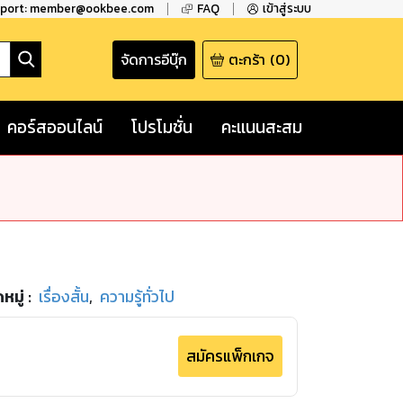
pport: member@ookbee.com
FAQ
เข้าสู่ระบบ
จัดการอีบุ๊ก
ตะกร้า
(
0
)
คอร์สออนไลน์
โปรโมชั่น
คะแนนสะสม
หมู่
:
เรื่องสั้น
,
ความรู้ทั่วไป
สมัครแพ็กเกจ