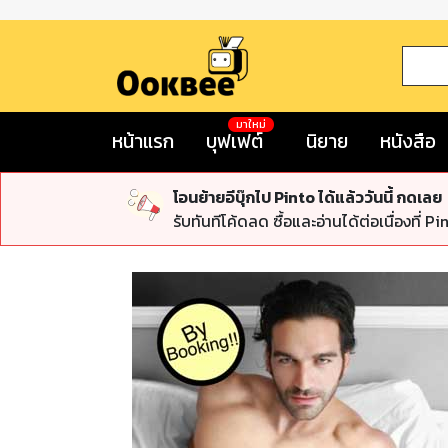
มาใหม่
หน้าแรก
บุฟเฟต์
นิยาย
หนังสือ
โอนย้ายอีบุ๊กไป Pinto ได้แล้ววันนี้ กดเลย
รับทันทีโค้ดลด ซื้อและอ่านได้ต่อเนื่องที่ Pi