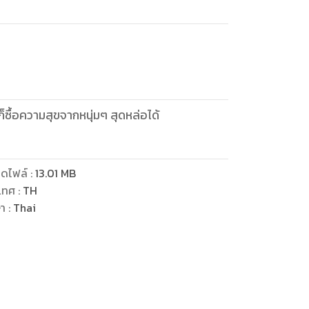
็ซื้อความสุขจากหนุ่มๆ สุดหล่อได้
ดไฟล์
:
13.01
MB
เทศ
:
TH
ษา
:
Thai