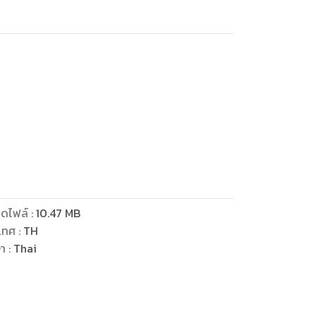
ดไฟล์
:
10.47
MB
เทศ
:
TH
ษา
:
Thai
ู่ใกล้ๆ