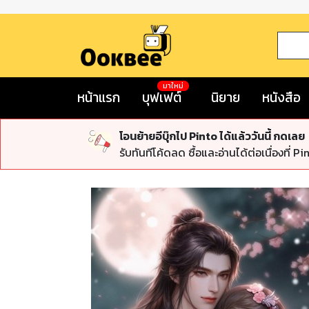
มาใหม่
หน้าแรก
บุฟเฟต์
นิยาย
หนังสือ
โอนย้ายอีบุ๊กไป Pinto ได้แล้ววันนี้ กดเลย
รับทันทีโค้ดลด ซื้อและอ่านได้ต่อเนื่องที่ Pi