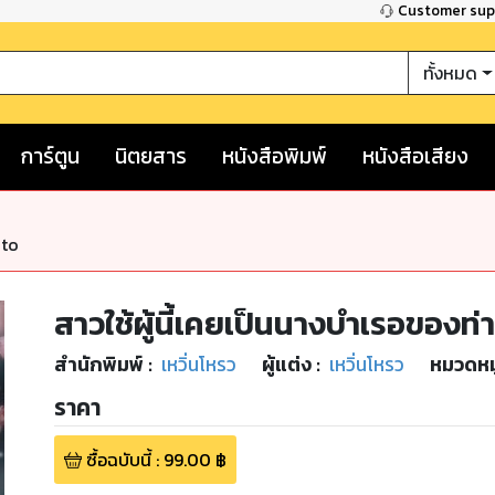
Customer su
ทั้งหมด
การ์ตูน
นิตยสาร
หนังสือพิมพ์
หนังสือเสียง
nto
สาวใช้ผู้นี้เคยเป็นนางบำเรอของท่า
สำนักพิมพ์
:
เหวิ่นโหรว
ผู้แต่ง :
เหวิ่นโหรว
หมวดหมู
ราคา
ซื้อฉบับนี้
:
99.00
฿