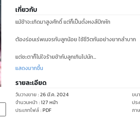
เกี่ยวกับ
แม้ข้าจะเกิดมาสูงศักดิ์ แต่ก็เป็นดั่งหงส์ปีกหัก
ต้องร่อนเร่พเนจรกับลูกน้อย ใช้ชีวิตกันอย่างยากลำบาก
แต่ชะตาก็ไม่ใจร้ายข้ากับลูกเกินไปนัก
แสดงมากขึ้น
ให้ข้าได้มาทำงานเป็นสาวใช้...
รายละเอียด
ในจวนของบุรุษที่เป็นทั้งสามีและพ่อของลูกนาง
วันวางขาย
:
26 มี.ค. 2024
ขนา
จำนวนหน้า
:
127
หน้า
ประ
แม้เขาจะจดจำนางมิได้...
ประเภทไฟล์
:
PDF
ภา
แต่นางก็มีความสุขเหลือแล้วที่นางกับลูกได้คอยรับใช้เขาอย