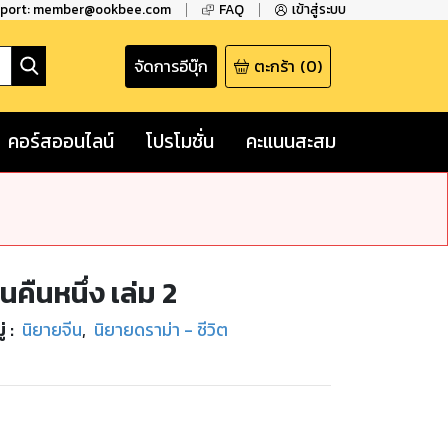
pport: member@ookbee.com
FAQ
เข้าสู่ระบบ
จัดการอีบุ๊ก
ตะกร้า
(
0
)
คอร์สออนไลน์
โปรโมชั่น
คะแนนสะสม
นคืนหนึ่ง เล่ม 2
่
:
นิยายจีน
,
นิยายดราม่า - ชีวิต