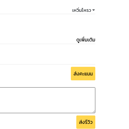
เหวิ่นโหรว
ะ
ดูเพิ่มเติม
 แต่ละเล่มจะมี 30000-40000
าเปรียบนักอ่านจนเกินไปค่ะ
ส่งคะแนน
รพิมพ์นะคะ
ส่งรีวิว