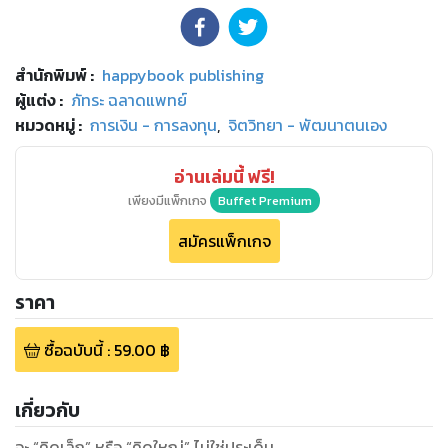
สำนักพิมพ์
:
happybook publishing
ผู้แต่ง :
ภัทระ ฉลาดแพทย์
หมวดหมู่
:
การเงิน - การลงทุน
,
จิตวิทยา - พัฒนาตนเอง
อ่านเล่มนี้ ฟรี!
เพียงมีแพ็กเกจ
Buffet Premium
สมัครแพ็กเกจ
ราคา
ซื้อฉบับนี้
:
59.00
฿
เกี่ยวกับ
จะ “คิดเล็ก” หรือ “คิดใหญ่” ไม่ใช่ประเด็น