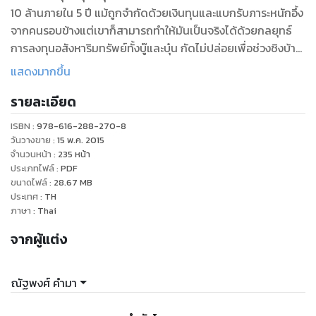
10 ล้านภายใน 5 ปี แม้ถูกจำกัดด้วยเงินทุนและแบกรับภาระหนักอึ้ง
จากคนรอบข้างแต่เขาก็สามารถทำให้มันเป็นจริงได้ด้วยกลยุทธ์
การลงทุนอสังหาริมทรัพย์ทั้งบู๊และบุ๋น กัดไม่ปล่อยเพื่อช่วงชิงบ้าน
หลังสวย ที่ดินพื้นงามที่หมายตามาไว้ในครอบครอง โดยนำเสนอ
แสดงมากขึ้น
เป็นเรื่องเล่าที่น่าติดตาม อ่านง่าย พร้อมสอดแทรกความรู้ด้านการ
รายละเอียด
ลงทุนอสังหาริมทรัพย์อย่างถูกต้อง
ISBN :
978-616-288-270-8
วันวางขาย
:
15 พ.ค. 2015
จำนวนหน้า
:
235
หน้า
ประเภทไฟล์
:
PDF
ขนาดไฟล์
:
28.67
MB
ประเทศ
:
TH
ภาษา
:
Thai
จากผู้แต่ง
ณัฐพงศ์ คำมา