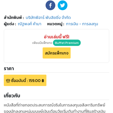
สำนักพิมพ์
:
บริษัทพีอาร์ พับลิชชิ่ง จำกัด
ผู้แต่ง :
ณัฐพงศ์ คำมา
หมวดหมู่
:
การเงิน - การลงทุน
อ่านเล่มนี้ ฟรี!
เพียงมีแพ็กเกจ
Buffet Premium
สมัครแพ็กเกจ
ราคา
ซื้อฉบับนี้
:
159.00
฿
เกี่ยวกับ
หนังสือที่ถ่ายทอดประสบการณ์จริงในการลงทุนอสังหาริมทรัพย์
ของนักลงทุนหนุ่มมนุษย์เงินเดือนวัยเริ่มต้นทำงานที่ฝันสร้างเงิน