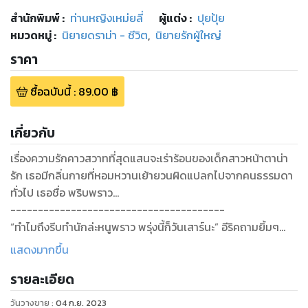
สำนักพิมพ์
:
ท่านหญิงเหม่ยลี่
ผู้แต่ง :
ปุยปุ้ย
หมวดหมู่
:
นิยายดราม่า - ชีวิต
,
นิยายรักผู้ใหญ่
ราคา
ซื้อฉบับนี้
:
89.00
฿
เกี่ยวกับ
เรื่องความรักคาวสวาทที่สุดแสนจะเร่าร้อนของเด็กสาวหน้าตาน่า
รัก เธอมีกลิ่นกายที่หอมหวานเย้ายวนผิดแปลกไปจากคนธรรมดา
ทั่วไป เธอชื่อ พริบพราว...
---------------------------------------
“ทำไมถึงรีบทำนักล่ะหนูพราว พรุ่งนี้ก็วันเสาร์นะ” อีริคถามยิ้มๆ
เอ็นดูพริบพราวมาก พริบพราวคลานไปกอดขาอีริคอย่างออดอ้อน
แสดงมากขึ้น
แบบที่เธอชอบทำตอนเด็กๆซึ่งแม้จะโตเป็นสาวน้อยวัยกำดัดแต่
รายละเอียด
พริบพราวก็ยังชอบทำแบบนี้กับอีริคเสมอ ในขณะที่อีริคมองเธอนิ่ง
หัวใจเขาอ่อนยวบ และรู้สึกได้ถึงความตื่นตัวของบางสิ่งภายใน
วันวางขาย
:
04 ก.ย. 2023