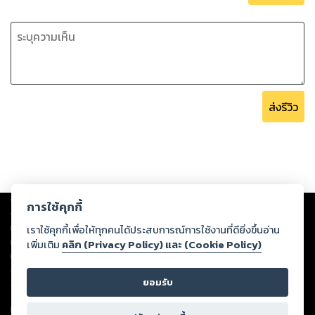
ส่งรีวิว
Copyright ©
2026
Storylog Co., Ltd. - สตอรี่ล็อกขอสงวนสิทธิ์ไม่รับผิดชอบ
การใช้คุกกี้
ต่อผลงานหรือเนื้อหาใดที่อัปโหลดผ่านเว็บไซต์และปรากฏว่าละเมิดสิทธิใน
ทรัพย์สินทางปัญญาของบุคคลอื่นหรือขัดต่อกฎหมายและศีลธรรม ดังนั้น ผู้อ่าน
เราใช้คุกกี้เพื่อให้ทุกคนได้ประสบการณ์การใช้งานที่ดียิ่งขึ้นอ่าน
ทุกท่านโปรดใช้วิจารณญาณในการกลั่นกรองด้วยตนเอง และหากท่านพบว่าส่วน
เพิ่มเติม
คลิก (Privacy Policy) และ (Cookie Policy)
หนึ่งส่วนใดขัดต่อกฎหมายและศีลธรรม กรุณาแจ้งมายังบริษัท เพื่อทีมงานจะได้
ดำเนินการในทันที ทั้งนี้ ทางสตอรี่ล็อกขอสงวนลิขสิทธิ์ตามพระราชบัญญัติ
ยอมรับ
ลิขสิทธิ์ พ.ศ. 2537 (ฉบับล่าสุด)
For support: member@ookbee.com