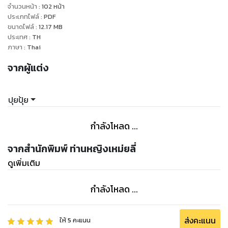
กางเกงของตัวเอง พริบพราวไม่ได้รู้เลยว่าหน้าอกอวบๆเกินเด็ก
จำนวนหน้า
:
102
หน้า
ของเธอที่กำลังถูไถบดเบียดขาของเขาพาให้ใจของหนุ่มใหญ่อย่าง
ประเภทไฟล์
:
PDF
ขนาดไฟล์
:
12.17
MB
อีริคเตลิดไปไกลแค่ไหน
ประเทศ
:
TH
ภาษา
:
Thai
จากผู้แต่ง
ปุยปุ้ย
กำลังโหลด ...
จากสำนักพิมพ์ ท่านหญิงเหม่ยลี่
ดูเพิ่มเติม
กำลังโหลด ...
ส่งคะแนน
ให้
5
คะแนน