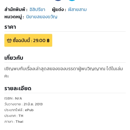
สำนักพิมพ์
:
อิสิปรียา
ผู้แต่ง :
ผีสายสาม
หมวดหมู่
:
นิยายสยองขวัญ
ราคา
ซื้อฉบับนี้
:
29.00
฿
เกี่ยวกับ
เชิญพบกับเรื่องเล่าสุดสยองของบรรดาผู้พบวิญญาณ ได้ในเล่ม
คะ
รายละเอียด
ISBN :
N/A
วันวางขาย
:
21 มิ.ย. 2013
ประเภทไฟล์
:
ePub
ประเทศ
:
TH
ภาษา
:
Thai