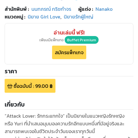
สำนักพิมพ์
:
นนทภรณ์ กริชกำจร
ผู้แต่ง :
Nanako
หมวดหมู่
:
นิยาย Girl Love
,
นิยายรักผู้ใหญ่
อ่านเล่มนี้ ฟรี!
เพียงมีแพ็กเกจ
Buffet Premium
สมัครแพ็กเกจ
ราคา
ซื้อฉบับนี้
:
99.00
฿
เกี่ยวกับ
“Attack Lover: รักกระแทกใจ” เป็นนิยายในแนวหญิงรักหญิง
หรือ Yuri ที่นำเสนอมุมมองความรักอีกแบบหนึ่งที่มีอยู่จริงและ
สามารถพบเจอในชีวิตประจำวันของเราทุกวันนี้