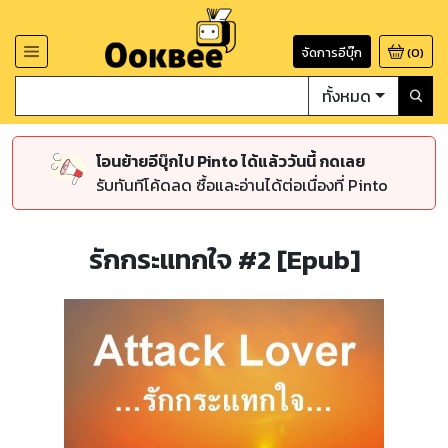
จัดการอีบุ๊ก
(
0
)
ทั้งหมด
โอนย้ายอีบุ๊กไป Pinto ได้แล้ววันนี้ กดเลย
รับทันทีโค้ดลด ซื้อและอ่านได้ต่อเนื่องที่ Pinto
รักกระแทกใจ #2 [Epub]