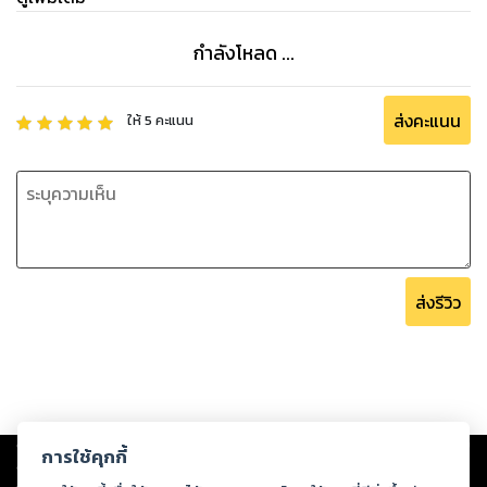
12 ปี ตอนที่เหงา ตอนที่เศร้า ฉันก็มีเพียงเสียงเปียโนเท่านั้นที่เป็น
เพื่อน
กำลังโหลด ...
[เล่ม 2: บทที่ 11-20, นิยายหญิงรักหญิง, Yuri, NC18+]
ส่งคะแนน
ให้
5
คะแนน
ส่งรีวิว
Copyright ©
2026
Storylog Co., Ltd. - สตอรี่ล็อกขอสงวนสิทธิ์ไม่รับผิดชอบ
การใช้คุกกี้
ต่อผลงานหรือเนื้อหาใดที่อัปโหลดผ่านเว็บไซต์และปรากฏว่าละเมิดสิทธิใน