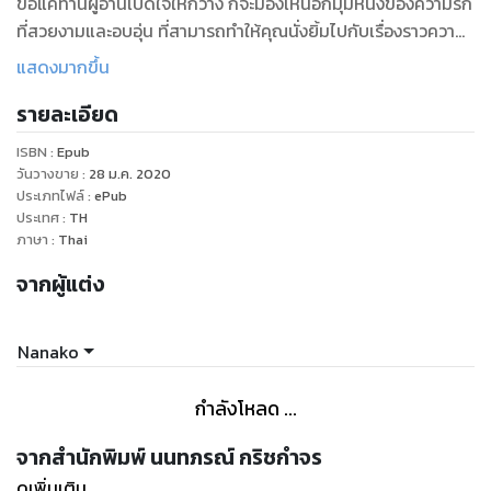
ขอแค่ท่านผู้อ่านเปิดใจให้กว้าง ก็จะมองเห็นอีกมุมหนึ่งของความรัก
ที่สวยงามและอบอุ่น ที่สามารถทำให้คุณนั่งยิ้มไปกับเรื่องราวความ
รักของพวกเธอสองคน ที่เป็นเรื่องราวความรักที่ต้องลุ้นระทึกไปกับ
แสดงมากขึ้น
ทุกฉากทุกตอน ที่ทั้งสองจะต้องช่วยกันฟันฝ่าไปให้ได้...
รายละเอียด
คนหนึ่งอยู่ฝั่งความมืด ใช้ชีวิตด้วยกระสุนปืนและกลิ่นคาว
เลือด...คนหนึ่งอยู่ฝั่งความสว่าง ขาวสะอาดบริสุทธิ์และไร้เดียง
ISBN :
Epub
สา...แล้วคนสองคนที่ต่างกันสุดขั้ว จะมารักกันได้ยังไง??? เชิญพบ
วันวางขาย
:
28 ม.ค. 2020
กับรักที่แทบจะเป็นไปไม่ได้ ที่ชวนคุณมาลุ้นระทึกไปกับพวกเขา
ประเภทไฟล์
:
ePub
ประเทศ
:
TH
**Attack Lover: รักกระแทกใจ **
ภาษา
:
Thai
เรื่องราวความรักที่แทบจะเป็นไปไม่ได้ เรื่องราวความรักของสาว
น้อย ที่พึ่งจบมัธยมปลายจากคอนแวนต์ อายุเพียง 18 ปี แต่โชค
จากผู้แต่ง
ชะตาก็เล่นให้หล่นมาอยู่ในมือของมาเฟียสาวนักฆ่าจากประเทศ
รัสเซีย...มาลุ้นระทึกไปกับเรื่องราวยุ่งๆ ที่ต้องวิ่งหนีกระสุนปืน กลิ่น
Nanako
คาวเลือด การวางแผนซ้อนแผน หักเหลี่ยมโหดในกลุ่มมาเฟีย ที่มี
สาวน้อยเป็นกุญแจสำคัญที่จะนำไปสู่เป้าหมาย...
กำลังโหลด ...
เจน: ฉันเป็นมาเฟียนักฆ่า มีกระสุนปืนและกลิ่นคาวเลือดเป็นเพื่อน
อยู่ในมุมมืดที่คนอย่างพวกคุณไม่มีทางรู้จัก
จากสำนักพิมพ์ นนทภรณ์ กริชกำจร
ฟ้า: ฉันมักจะต้องอยู่คนเดียว ถูกทิ้งให้เรียนอยู่ในคอนแวนต์นานถึง
ดูเพิ่มเติม