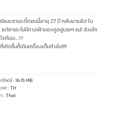
จิและซาเอะที่ตอนนี้อายุ 27 ปี กลับมาแล้ว! ใน
แต่ซาเอะไม่มีทางเฝ้ามองดูอยู่เฉยๆ แน่! ส่วนโท
ไรกันนะ...!?
เกิดขึ้นก็เดินเครื่องเต็มกำลัง!!!!
ดไฟล์
:
16.15
MB
เทศ
:
TH
ษา
:
Thai