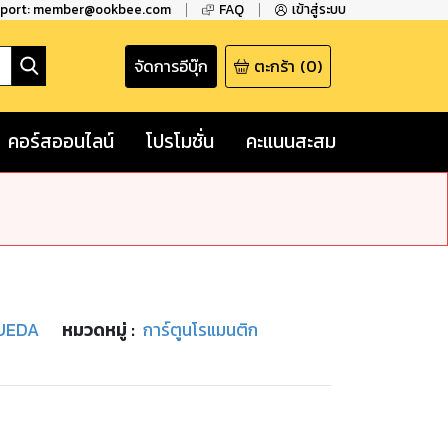
pport: member@ookbee.com
FAQ
เข้าสู่ระบบ
จัดการอีบุ๊ก
ตะกร้า
(
0
)
คอร์สออนไลน์
โปรโมชั่น
คะแนนสะสม
UEDA
หมวดหมู่
:
การ์ตูนโรแมนติก