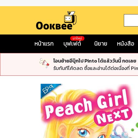
มาใหม่
หน้าแรก
บุฟเฟต์
นิยาย
หนังสือ
โอนย้ายอีบุ๊กไป Pinto ได้แล้ววันนี้ กดเลย
รับทันทีโค้ดลด ซื้อและอ่านได้ต่อเนื่องที่ Pi