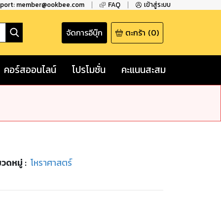
pport: member@ookbee.com
FAQ
เข้าสู่ระบบ
จัดการอีบุ๊ก
ตะกร้า
(
0
)
คอร์สออนไลน์
โปรโมชั่น
คะแนนสะสม
วดหมู่
:
โหราศาสตร์