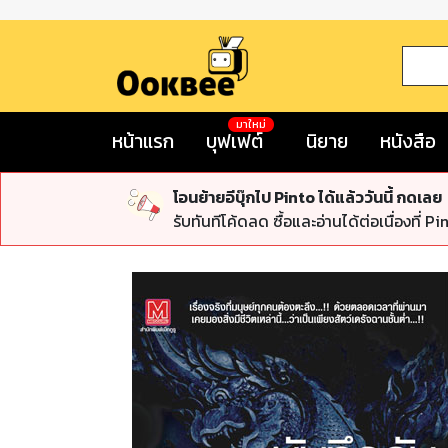
มาใหม่
หน้าแรก
บุฟเฟต์
นิยาย
หนังสือ
โอนย้ายอีบุ๊กไป Pinto ได้แล้ววันนี้ กดเลย
รับทันทีโค้ดลด ซื้อและอ่านได้ต่อเนื่องที่ Pi