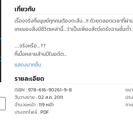
เกี่ยวกับ
เรื่องจริงที่มนุษย์ทุกคนต้องตะลึง...!! ด้วยตลอดเวลาที่ผ่า
เคยมองสิ่งมีชีวิตเหล่านี้...ว่าเป็นเพียงสัตว์เดรัจฉานชั้นต่ำ..
....จริงหรือ...??
ที่เมื่อหลายล้านปีในอดีต
มนุษย์กับสัตว์เลื้อยคลาน
แสดงมากขึ้น
เคยมีวิวัฒนาการควบคู่กันมา
รายละเอียด
แต่มนุษย์มีวิวัฒนาการที่ก้าวกระโดด
เพราะการถูกตัดต่อพันธุกรรม
ISBN :
978-616-90261-9-8
ขนา
วันวางขาย
:
02 ส.ค. 2011
ประ
แล้วมนุษย์วันนี้...!!
จำนวนหน้า
:
119
หน้า
ภา
กลับจัดเพื่อนร่วมเผ่าพันธุ์อย่างพวกเขา
ประเภทไฟล์
:
PDF
เป็นเพียงสัตว์เลื้อยคลาน
ที่โง่เขลาชนิดหนึ่งเท่านั้นเอง…!!