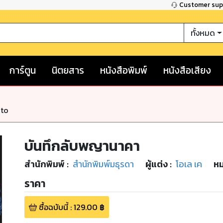
Customer su
ทั้งหมด
การ์ตูน
นิตยสาร
หนังสือพิมพ์
หนังสือเสียง
nto
บันทึกลับพญานาคา
สำนักพิมพ์
:
สำนักพิมพ์มธุรดา
ผู้แต่ง :
โอเล เค
หม
ราคา
ซื้อฉบับนี้
:
129.00
฿