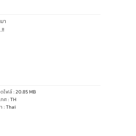
นมา
.!!
ดไฟล์
:
20.85
MB
เทศ
:
TH
ษา
:
Thai