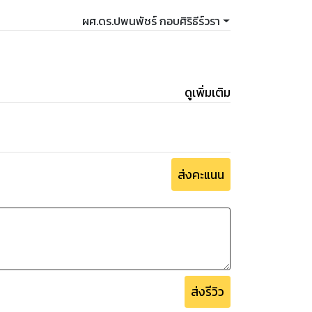
ผศ.ดร.ปพนพัชร์ กอบศิริธีร์วรา
ดูเพิ่มเติม
ส่งคะแนน
ส่งรีวิว