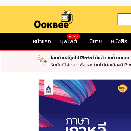
มาใหม่
หน้าแรก
บุฟเฟต์
นิยาย
หนังสือ
โอนย้ายอีบุ๊กไป Pinto ได้แล้ววันนี้ กดเลย
รับทันทีโค้ดลด ซื้อและอ่านได้ต่อเนื่องที่ Pi