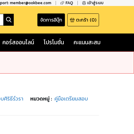
pport: member@ookbee.com
FAQ
เข้าสู่ระบบ
จัดการอีบุ๊ก
ตะกร้า
(
0
)
คอร์สออนไลน์
โปรโมชั่น
คะแนนสะสม
ศิริธีร์วรา
หมวดหมู่
:
คู่มือเตรียมสอบ