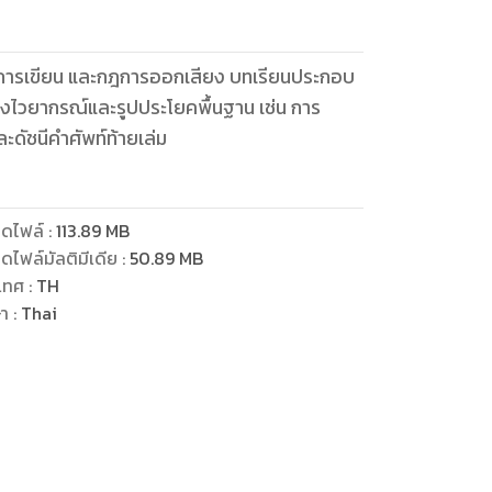
ำ การเขียน และกฎการออกเสียง บทเรียนประกอบ
โยงไวยากรณ์และรูปประโยคพื้นฐาน เช่น การ
ะดัชนีคำศัพท์ท้ายเล่ม
ดไฟล์
:
113.89
MB
ดไฟล์มัลติมีเดีย
:
50.89
MB
เทศ
:
TH
ษา
:
Thai