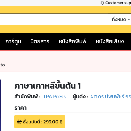
Customer su
ทั้งหมด
การ์ตูน
นิตยสาร
หนังสือพิมพ์
หนังสือเสียง
nto
ภาษาเกาหลีขั้นต้น 1
สำนักพิมพ์
:
TPA Press
ผู้แต่ง :
ผศ.ดร.ปพนพัชร์ กอบ
ราคา
ซื้อฉบับนี้
:
299.00
฿