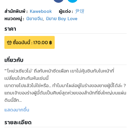
สำนักพิมพ์
:
Kawebook
ผู้แต่ง :
尹玡
หมวดหมู่
:
นิยายจีน
,
นิยาย Boy Love
ราคา
ซื้อฉบับนี้
:
170.00
฿
เกี่ยวกับ
"‘โหย่วเซียวโม่’ ถึงกับหน้าซีดเผือก เขาไม่คุ้นชินกับใบหน้าที่
เปลี่ยนไปกะทันหันเช่นนี้
เขาตายไปแล้วไม่ใช่หรือ... ทำไมมาโผล่อยู่ในร่างของชายผู้นี้ได้ล่ะ ?
แถมเจ้าของร่างผู้นี้ดันเป็นศิษย์สุดห่วยของสำนักที่ยิ่งใหญ่บนแผ่น
ดินนี้อีก
แล้วจะทำอย่างไรได้ ? ไหน ๆ ก็มาอยู่ในร่างนี้แล้ว
แสดงมากขึ้น
และหากเขายังห่วยอยู่แบบนี้ อีกครึ่งปีเขาจะถูกไล่ออกจากสำนัก !
รายละเอียด
.
โหยวเสี่ยวโม่ ที่กำลังตั้งใจพยายามเอาตัวรอดบนแผ่นดินหลง