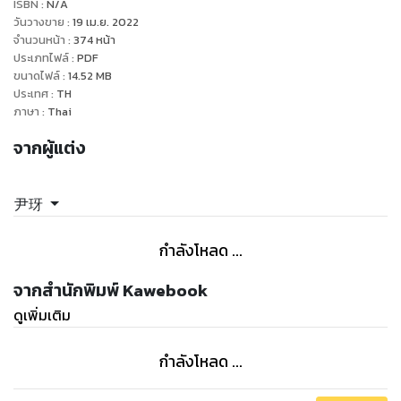
ISBN :
N/A
เสียง
วันวางขาย
:
19 เม.ย. 2022
ได้พบกับหลิงเซียว ‘ราชันสัตว์ปิศาจ’ ที่มาจากโลกระดับสูง
จำนวนหน้า
:
374
หน้า
ประเภทไฟล์
:
PDF
กับภารกิจที่มี โหย่วเสี่ยวโม่ เข้าไปเกี่ยวพันด้วย
ขนาดไฟล์
:
14.52
MB
.
ประเทศ
:
TH
แล้วทีนี้ โหย่วเสี่ยวโม่ จะเอาตัวรอดจากชีวิตใหม่นี้ได้อย่างไร
ภาษา
:
Thai
ติดตามได้ใน ‘ฮูหยินของท่านจอมยุทธในตำนาน’"
จากผู้แต่ง
尹玡
กำลังโหลด ...
จากสำนักพิมพ์ Kawebook
ดูเพิ่มเติม
กำลังโหลด ...