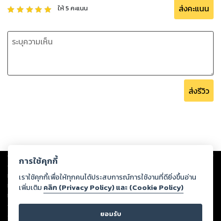
ส่งคะแนน
ให้
5
คะแนน
ส่งรีวิว
Copyright ©
2026
Storylog Co., Ltd. - สตอรี่ล็อกขอสงวนสิทธิ์ไม่รับผิดชอบ
การใช้คุกกี้
ต่อผลงานหรือเนื้อหาใดที่อัปโหลดผ่านเว็บไซต์และปรากฏว่าละเมิดสิทธิใน
ทรัพย์สินทางปัญญาของบุคคลอื่นหรือขัดต่อกฎหมายและศีลธรรม ดังนั้น ผู้อ่าน
เราใช้คุกกี้เพื่อให้ทุกคนได้ประสบการณ์การใช้งานที่ดียิ่งขึ้นอ่าน
ทุกท่านโปรดใช้วิจารณญาณในการกลั่นกรองด้วยตนเอง และหากท่านพบว่าส่วน
เพิ่มเติม
คลิก (Privacy Policy) และ (Cookie Policy)
หนึ่งส่วนใดขัดต่อกฎหมายและศีลธรรม กรุณาแจ้งมายังบริษัท เพื่อทีมงานจะได้
ดำเนินการในทันที ทั้งนี้ ทางสตอรี่ล็อกขอสงวนลิขสิทธิ์ตามพระราชบัญญัติ
ยอมรับ
ลิขสิทธิ์ พ.ศ. 2537 (ฉบับล่าสุด)