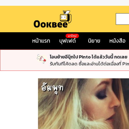
มาใหม่
หน้าแรก
บุฟเฟต์
นิยาย
หนังสือ
โอนย้ายอีบุ๊กไป Pinto ได้แล้ววันนี้ กดเลย
รับทันทีโค้ดลด ซื้อและอ่านได้ต่อเนื่องที่ Pi