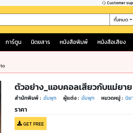
Customer su
ทั้งหมด
การ์ตูน
นิตยสาร
หนังสือพิมพ์
หนังสือเสียง
nto
ตัวอย่าง_แอบคอลเสียวกับแม่ยาย
สำนักพิมพ์
:
อัมพุท
ผู้แต่ง :
อัมพุท
หมวดหมู่
:
นิย
ราคา
GET FREE