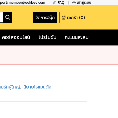
pport: member@ookbee.com
FAQ
เข้าสู่ระบบ
จัดการอีบุ๊ก
ตะกร้า
(
0
)
คอร์สออนไลน์
โปรโมชั่น
คะแนนสะสม
ายรักผู้ใหญ่
,
นิยายโรแมนติก