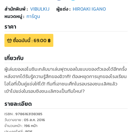
สำนักพิมพ์
:
VIBULKIJ
ผู้แต่ง :
HIROAKI IGANO
หมวดหมู่
:
การ์ตูน
ราคา
ซื้อฉบับนี้
:
69.00
฿
เกี่ยวกับ
ผู้เล่นของเอโนชิมะกลับมาเล่นฟุตบอลในแบบของตัวเองได้อีกครั้ง
หลังจากได้รับรู้ความรู้สึกของอิวากิ! ต้องหยุดการบุกของโรงเรียน
โฮโอที่เป็นคู่แข่งให้ได้! ทีมที่เอาชนะศึกในรอบรองชนะเลิศแล้ว
เข้าไปแข่งในรอบชิงชนะเลิศจะเป็นทีมไหน!?
รายละเอียด
ISBN :
9786163138385
วันวางขาย
:
05 ส.ค. 2016
จำนวนหน้า
:
196
หน้า
ประเภทไฟล์
:
PDF