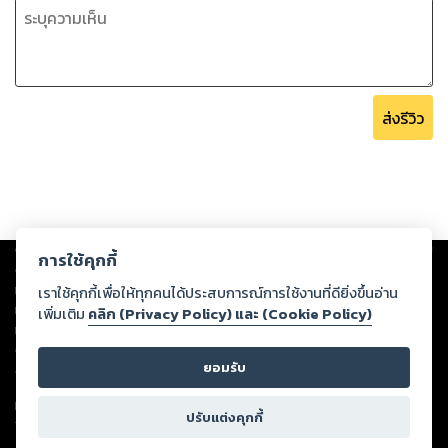
ส่งรีวิว
Copyright ©
2026
Storylog Co., Ltd. - สตอรี่ล็อกขอสงวนสิทธิ์ไม่รับผิดชอบ
การใช้คุกกี้
ต่อผลงานหรือเนื้อหาใดที่อัปโหลดผ่านเว็บไซต์และปรากฏว่าละเมิดสิทธิใน
ทรัพย์สินทางปัญญาของบุคคลอื่นหรือขัดต่อกฎหมายและศีลธรรม ดังนั้น ผู้อ่าน
เราใช้คุกกี้เพื่อให้ทุกคนได้ประสบการณ์การใช้งานที่ดียิ่งขึ้นอ่าน
ทุกท่านโปรดใช้วิจารณญาณในการกลั่นกรองด้วยตนเอง และหากท่านพบว่าส่วน
เพิ่มเติม
คลิก (Privacy Policy) และ (Cookie Policy)
หนึ่งส่วนใดขัดต่อกฎหมายและศีลธรรม กรุณาแจ้งมายังบริษัท เพื่อทีมงานจะได้
ดำเนินการในทันที ทั้งนี้ ทางสตอรี่ล็อกขอสงวนลิขสิทธิ์ตามพระราชบัญญัติ
ยอมรับ
ลิขสิทธิ์ พ.ศ. 2537 (ฉบับล่าสุด)
For support: member@ookbee.com
ปรับแต่งคุกกี้
Version
1.3.17