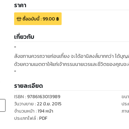
ราคา
ซื้อฉบับนี้
:
99.00
฿
เกี่ยวกับ
"
สังฆทานควรถวายก่อนเที่ยง จะได้อานิสงส์มากกว่า ได้บุญอ
ด้วยความเมตตาให้แก่เจ้ากรรมนายเวรและชีวิตของคุณจะด
"
รายละเอียด
ISBN :
9786163013989
ขนา
วันวางขาย
:
22 มิ.ย. 2015
ประ
จำนวนหน้า
:
194
หน้า
ภา
ประเภทไฟล์
:
PDF