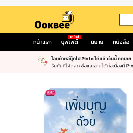
มาใหม่
หน้าแรก
บุฟเฟต์
นิยาย
หนังสือ
โอนย้ายอีบุ๊กไป Pinto ได้แล้ววันนี้ กดเลย
รับทันทีโค้ดลด ซื้อและอ่านได้ต่อเนื่องที่ Pi