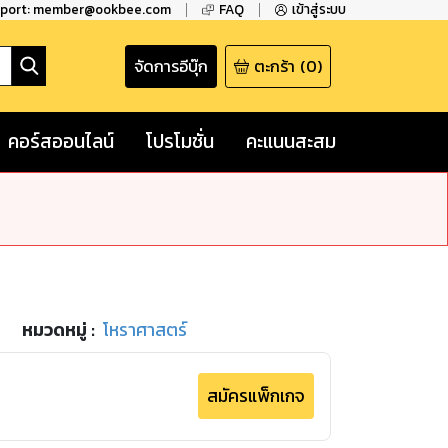
pport: member@ookbee.com
FAQ
เข้าสู่ระบบ
จัดการอีบุ๊ก
ตะกร้า
(
0
)
คอร์สออนไลน์
โปรโมชั่น
คะแนนสะสม
หมวดหมู่
:
โหราศาสตร์
สมัครแพ็กเกจ