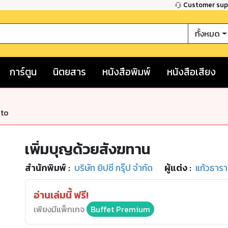
Customer su
ทั้งหมด
การ์ตูน
นิตยสาร
หนังสือพิมพ์
หนังสือเสียง
nto
เพิ่มบุญด้วยสังฆทาน
สำนักพิมพ์
:
บริษัท ยิปซี กรุ๊ป จำกัด
ผู้แต่ง :
แก้วธารา
อ่านเล่มนี้ ฟรี!
เพียงมีแพ็กเกจ
Buffet Premium