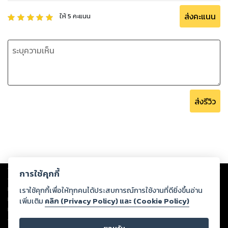
ส่งคะแนน
ให้
5
คะแนน
ส่งรีวิว
Copyright ©
2026
Storylog Co., Ltd. - สตอรี่ล็อกขอสงวนสิทธิ์ไม่รับผิดชอบ
การใช้คุกกี้
ต่อผลงานหรือเนื้อหาใดที่อัปโหลดผ่านเว็บไซต์และปรากฏว่าละเมิดสิทธิใน
ทรัพย์สินทางปัญญาของบุคคลอื่นหรือขัดต่อกฎหมายและศีลธรรม ดังนั้น ผู้อ่าน
เราใช้คุกกี้เพื่อให้ทุกคนได้ประสบการณ์การใช้งานที่ดียิ่งขึ้นอ่าน
ทุกท่านโปรดใช้วิจารณญาณในการกลั่นกรองด้วยตนเอง และหากท่านพบว่าส่วน
เพิ่มเติม
คลิก (Privacy Policy) และ (Cookie Policy)
หนึ่งส่วนใดขัดต่อกฎหมายและศีลธรรม กรุณาแจ้งมายังบริษัท เพื่อทีมงานจะได้
ดำเนินการในทันที ทั้งนี้ ทางสตอรี่ล็อกขอสงวนลิขสิทธิ์ตามพระราชบัญญัติ