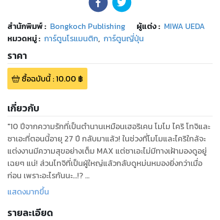
สำนักพิมพ์
:
Bongkoch Publishing
ผู้แต่ง :
MIWA UEDA
หมวดหมู่
:
การ์ตูนโรแมนติก
,
การ์ตูนญี่ปุ่น
ราคา
ซื้อฉบับนี้
:
10.00
฿
เกี่ยวกับ
"10 ปีจากความรักที่เป็นตำนานเหมือนเฮอริเคน โมโม ไคริ โทจิและ
ซาเอะที่ตอนนี้อายุ 27 ปี กลับมาแล้ว! ในช่วงที่โมโมและไคริใกล้จะ
แต่งงานมีความสุขอย่างเต็ม MAX แต่ซาเอะไม่มีทางเฝ้ามองดูอยู่
เฉยๆ แน่! ส่วนโทจิที่เป็นผู้ใหญ่แล้วกลับดูหม่นหมองยิ่งกว่าเมื่อ
ก่อน เพราะอะไรกันนะ...!?
เมื่อทั้ง 4 คนกลับมาพบกันอีกครั้งในรอบ 10 ปี พลังแห่งรักที่เกิด
แสดงมากขึ้น
ขึ้นก็เดินเครื่องเต็มกำลัง!!!!
รายละเอียด
"