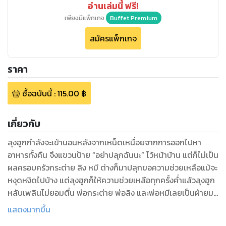
อ่านเล่มนี้ ฟรี!
เพียงมีแพ็กเกจ
Buffet Premium
สมัครแพ็กเกจ
ราคา
ซื้อฉบับนี้
:
115.00
฿
เกี่ยวกับ
ลุงฮูกกำลังจะเข้านอนหลังจากเหน็ดเหนื่อยจากการออกไปหา
อาหารทั้งคืน จึงแขวนป้าย “อย่าปลุกฉันนะ” ไว้หน้าบ้าน แต่ก็ไม่เป็น
ผลครอบครัวกระต่าย ลิง หมี ต่างก็มาปลุกขอความช่วยเหลือแม้จะ
หงุดหงิดไปบ้าง แต่ลุงฮูกก็ให้ความช่วยเหลือทุกครั้งค่ำแล้วลุงฮูก
หลับเพลินไม่ยอมตื่น พ่อกระต่าย พ่อลิง และพ่อหมีเลยเป็นฝ่ายมา
ปลุกลุงฮูกบ้าง ลุงฮูกกล่าวขอบใจ แล้วรีบบินออกไปหาอาหาร
แสดงมากขึ้น