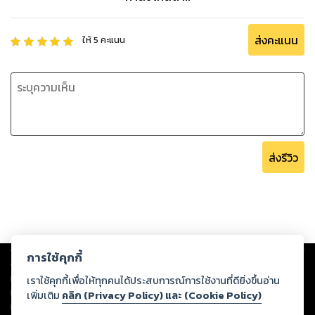
ส่งคะแนน
ให้
5
คะแนน
ส่งรีวิว
Copyright ©
2026
Storylog Co., Ltd. - สตอรี่ล็อกขอสงวนสิทธิ์ไม่รับผิดชอบ
การใช้คุกกี้
ต่อผลงานหรือเนื้อหาใดที่อัปโหลดผ่านเว็บไซต์และปรากฏว่าละเมิดสิทธิใน
ทรัพย์สินทางปัญญาของบุคคลอื่นหรือขัดต่อกฎหมายและศีลธรรม ดังนั้น ผู้อ่าน
เราใช้คุกกี้เพื่อให้ทุกคนได้ประสบการณ์การใช้งานที่ดียิ่งขึ้นอ่าน
ทุกท่านโปรดใช้วิจารณญาณในการกลั่นกรองด้วยตนเอง และหากท่านพบว่าส่วน
เพิ่มเติม
คลิก (Privacy Policy) และ (Cookie Policy)
หนึ่งส่วนใดขัดต่อกฎหมายและศีลธรรม กรุณาแจ้งมายังบริษัท เพื่อทีมงานจะได้